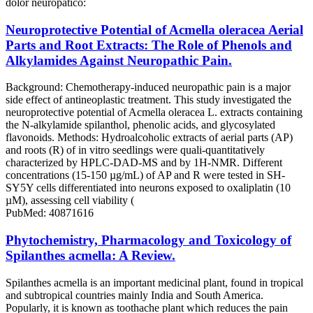
dolor neuropático:
Neuroprotective Potential of Acmella oleracea Aerial
Parts and Root Extracts: The Role of Phenols and
Alkylamides Against Neuropathic Pain.
Background: Chemotherapy-induced neuropathic pain is a major
side effect of antineoplastic treatment. This study investigated the
neuroprotective potential of Acmella oleracea L. extracts containing
the N-alkylamide spilanthol, phenolic acids, and glycosylated
flavonoids. Methods: Hydroalcoholic extracts of aerial parts (AP)
and roots (R) of in vitro seedlings were quali-quantitatively
characterized by HPLC-DAD-MS and by 1H-NMR. Different
concentrations (15-150 µg/mL) of AP and R were tested in SH-
SY5Y cells differentiated into neurons exposed to oxaliplatin (10
µM), assessing cell viability (
PubMed: 40871616
Phytochemistry, Pharmacology and Toxicology of
Spilanthes acmella: A Review.
Spilanthes acmella is an important medicinal plant, found in tropical
and subtropical countries mainly India and South America.
Popularly, it is known as toothache plant which reduces the pain