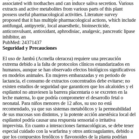
associated with toothaches and can induce saliva secretion. Various
extracts and active metabolites from various parts of this plant
possess useful pharmacological activities. Literature survey
proposed that it has multiple pharmacological actions, which include
antifungal, antipyretic, local anaesthetic, bioinsecticide,
anticonvulsant, antioxidant, aphrodisiac, analgesic, pancreatic lipase
inhibitor, an
PubMed: 24371437
Seguridad y Precauciones
El uso de Jambú (Acmella oleracea) requiere una precaución
extrema debido a la falta de protocolos clínicos estandarizados en
humanos, aunque se han observado efectos biológicos significativos
en modelos animales. En mujeres embarazadas y en periodo de
lactancia, el consumo de extractos concentrados debe evitarse; no
existen estudios de seguridad que garanticen que los alcaloides y el
espilantol no atraviesen la barrera placentaria o se excreten en la
leche materna, lo que podría comprometer el desarrollo fetal o
neonatal. Para niños menores de 12 años, su uso no está
recomendado, ya que sus sistemas metabólicos y la permeabilidad
de sus mucosas son distintos, y la potente acción anestésica local del
espilantol podría causar una respuesta sensorial o irritativa
imprevista. En cuanto a interacciones farmacológicas, se debe tener
especial cuidado con la warfarina y otros anticoagulantes, debido a
que los compuestos fenólicos y flavonoides de la planta podrían