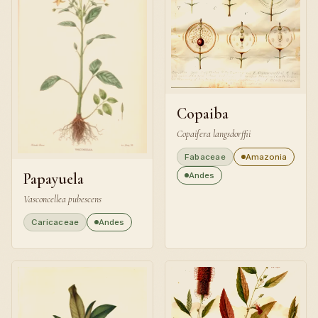
Copaiba
Copaifera langsdorffii
Fabaceae
Amazonia
Papayuela
Andes
Vasconcellea pubescens
Caricaceae
Andes