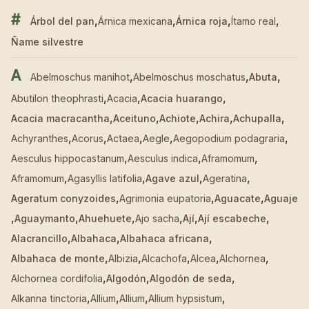
#
,
,
,
,
Árbol del pan
Árnica mexicana
Árnica roja
Ítamo real
Ñame silvestre
A
,
,
,
Abelmoschus manihot
Abelmoschus moschatus
Abuta
,
,
,
Abutilon theophrasti
Acacia
Acacia huarango
,
,
,
,
,
Acacia macracantha
Aceituno
Achiote
Achira
Achupalla
,
,
,
,
,
Achyranthes
Acorus
Actaea
Aegle
Aegopodium podagraria
,
,
,
Aesculus hippocastanum
Aesculus indica
Aframomum
,
,
,
,
Aframomum
Agasyllis latifolia
Agave azul
Ageratina
,
,
,
Ageratum conyzoides
Agrimonia eupatoria
Aguacate
Aguaje
,
,
,
,
,
,
Aguaymanto
Ahuehuete
Ajo sacha
Ají
Ají escabeche
,
,
,
Alacrancillo
Albahaca
Albahaca africana
,
,
,
,
,
Albahaca de monte
Albizia
Alcachofa
Alcea
Alchornea
,
,
,
Alchornea cordifolia
Algodón
Algodón de seda
,
,
,
,
Alkanna tinctoria
Allium
Allium
Allium hypsistum