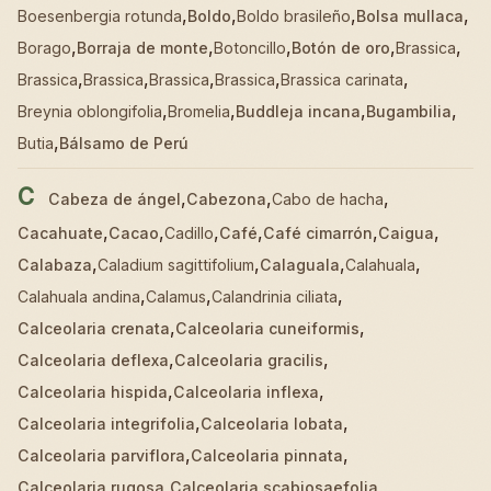
,
,
,
,
Boesenbergia rotunda
Boldo
Boldo brasileño
Bolsa mullaca
,
,
,
,
,
Borago
Borraja de monte
Botoncillo
Botón de oro
Brassica
,
,
,
,
,
Brassica
Brassica
Brassica
Brassica
Brassica carinata
,
,
,
,
Breynia oblongifolia
Bromelia
Buddleja incana
Bugambilia
,
Butia
Bálsamo de Perú
C
,
,
,
Cabeza de ángel
Cabezona
Cabo de hacha
,
,
,
,
,
,
Cacahuate
Cacao
Cadillo
Café
Café cimarrón
Caigua
,
,
,
,
Calabaza
Caladium sagittifolium
Calaguala
Calahuala
,
,
,
Calahuala andina
Calamus
Calandrinia ciliata
,
,
Calceolaria crenata
Calceolaria cuneiformis
,
,
Calceolaria deflexa
Calceolaria gracilis
,
,
Calceolaria hispida
Calceolaria inflexa
,
,
Calceolaria integrifolia
Calceolaria lobata
,
,
Calceolaria parviflora
Calceolaria pinnata
,
,
Calceolaria rugosa
Calceolaria scabiosaefolia