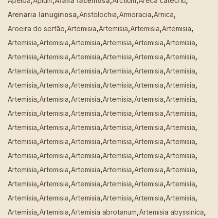
Apeiba
Apium
Aralia racemosa
Arctium
Areca catechu
,
,
,
,
Arenaria lanuginosa
Aristolochia
Armoracia
Arnica
,
,
,
,
,
Aroeira do sertão
Artemisia
Artemisia
Artemisia
Artemisia
,
,
,
,
,
,
Artemisia
Artemisia
Artemisia
Artemisia
Artemisia
Artemisia
,
,
,
,
,
,
Artemisia
Artemisia
Artemisia
Artemisia
Artemisia
Artemisia
,
,
,
,
,
,
Artemisia
Artemisia
Artemisia
Artemisia
Artemisia
Artemisia
,
,
,
,
,
,
Artemisia
Artemisia
Artemisia
Artemisia
Artemisia
Artemisia
,
,
,
,
,
,
Artemisia
Artemisia
Artemisia
Artemisia
Artemisia
Artemisia
,
,
,
,
,
,
Artemisia
Artemisia
Artemisia
Artemisia
Artemisia
Artemisia
,
,
,
,
,
,
Artemisia
Artemisia
Artemisia
Artemisia
Artemisia
Artemisia
,
,
,
,
,
,
Artemisia
Artemisia
Artemisia
Artemisia
Artemisia
Artemisia
,
,
,
,
,
,
Artemisia
Artemisia
Artemisia
Artemisia
Artemisia
Artemisia
,
,
,
,
,
,
Artemisia
Artemisia
Artemisia
Artemisia
Artemisia
Artemisia
,
,
,
,
,
,
Artemisia
Artemisia
Artemisia
Artemisia
Artemisia
Artemisia
,
,
,
,
,
,
Artemisia
Artemisia
Artemisia
Artemisia
Artemisia
Artemisia
,
,
,
,
Artemisia
Artemisia
Artemisia abrotanum
Artemisia abyssinica