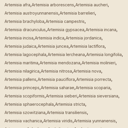
,
,
,
Artemisia afra
Artemisia arborescens
Artemisia aucheri
,
,
Artemisia austroyunnanensis
Artemisia barrelieri
,
,
Artemisia brachyloba
Artemisia campestris
,
,
,
Artemisia dracunculus
Artemisia gypsacea
Artemisia incana
,
,
,
Artemisia incisa
Artemisia indica
Artemisia jordanica
,
,
,
Artemisia judaica
Artemisia juncea
Artemisia lactiflora
,
,
,
Artemisia lagocephala
Artemisia lercheana
Artemisia longifolia
,
,
,
Artemisia maritima
Artemisia mendozana
Artemisia molinieri
,
,
,
Artemisia nilagirica
Artemisia nitrosa
Artemisia nova
,
,
,
Artemisia pallens
Artemisia pauciflora
Artemisia porrecta
,
,
,
Artemisia princeps
Artemisia saharae
Artemisia scoparia
,
,
,
Artemisia scopiformis
Artemisia sieberi
Artemisia sieversiana
,
,
Artemisia sphaerocephala
Artemisia stricta
,
,
Artemisia szowitziana
Artemisia transiliensis
,
,
,
Artemisia vachanica
Artemisia viridis
Artemisia yunnanensis