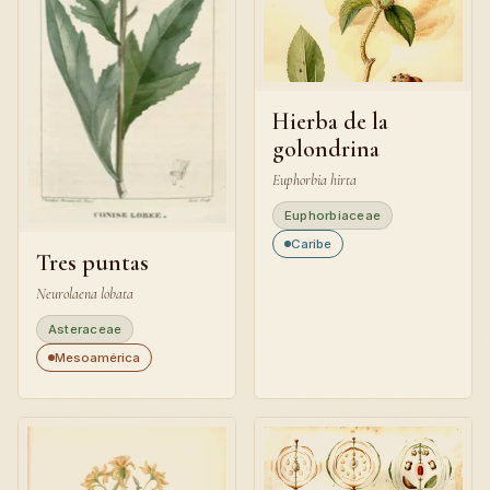
Hierba de la
golondrina
Euphorbia hirta
Euphorbiaceae
Caribe
Tres puntas
Neurolaena lobata
Asteraceae
Mesoamérica