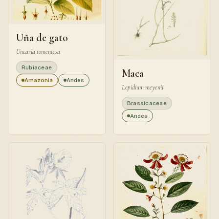
Uña de gato
Uncaria tomentosa
Rubiaceae
Maca
Amazonia
Andes
Lepidium meyenii
Brassicaceae
Andes