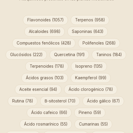
Flavonoides (1057)
Terpenos (958)
Alcaloides (698)
Saponinas (643)
Compuestos fenólicos (428)
Polifenoles (268)
Glucósidos (222)
Quercetina (191)
Taninos (184)
Terpenoides (178)
Isopreno (135)
Ácidos grasos (103)
Kaempferol (99)
Aceite esencial (94)
Ácido clorogénico (78)
Rutina (78)
Β-sitosterol (70)
Ácido gálico (67)
Ácido cafeico (66)
Pineno (59)
Ácido rosmarínico (55)
Cumarinas (55)