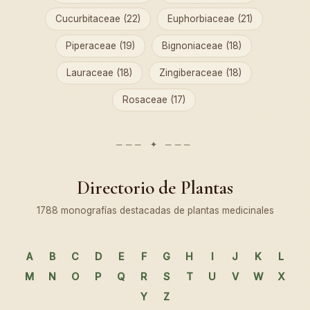
Cucurbitaceae (22)
Euphorbiaceae (21)
Piperaceae (19)
Bignoniaceae (18)
Lauraceae (18)
Zingiberaceae (18)
Rosaceae (17)
Directorio de Plantas
1788 monografías destacadas de plantas medicinales
A
B
C
D
E
F
G
H
I
J
K
L
M
N
O
P
Q
R
S
T
U
V
W
X
Y
Z