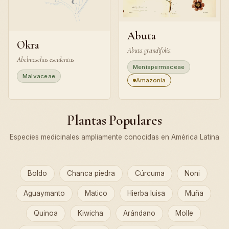
Abuta
Okra
Abuta grandifolia
Abelmoschus esculentus
Menispermaceae
Malvaceae
Amazonia
Plantas Populares
Especies medicinales ampliamente conocidas en América Latina
Boldo
Chanca piedra
Cúrcuma
Noni
Aguaymanto
Matico
Hierba luisa
Muña
Quinoa
Kiwicha
Arándano
Molle