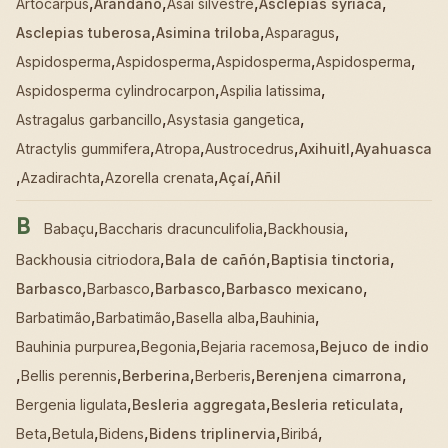
,
,
,
,
Artocarpus
Arándano
Asaí silvestre
Asclepias syriaca
,
,
,
Asclepias tuberosa
Asimina triloba
Asparagus
,
,
,
,
Aspidosperma
Aspidosperma
Aspidosperma
Aspidosperma
,
,
Aspidosperma cylindrocarpon
Aspilia latissima
,
,
Astragalus garbancillo
Asystasia gangetica
,
,
,
,
Atractylis gummifera
Atropa
Austrocedrus
Axihuitl
Ayahuasca
,
,
,
,
Azadirachta
Azorella crenata
Açaí
Añil
B
,
,
,
Babaçu
Baccharis dracunculifolia
Backhousia
,
,
,
Backhousia citriodora
Bala de cañón
Baptisia tinctoria
,
,
,
,
Barbasco
Barbasco
Barbasco
Barbasco mexicano
,
,
,
,
Barbatimão
Barbatimão
Basella alba
Bauhinia
,
,
,
Bauhinia purpurea
Begonia
Bejaria racemosa
Bejuco de indio
,
,
,
,
,
Bellis perennis
Berberina
Berberis
Berenjena cimarrona
,
,
,
Bergenia ligulata
Besleria aggregata
Besleria reticulata
,
,
,
,
,
Beta
Betula
Bidens
Bidens triplinervia
Biribá