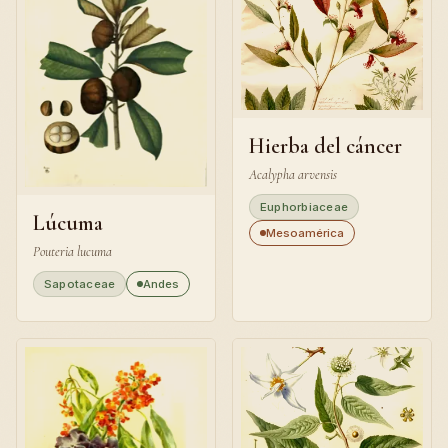
Hierba del cáncer
Acalypha arvensis
Euphorbiaceae
Lúcuma
Mesoamérica
Pouteria lucuma
Sapotaceae
Andes