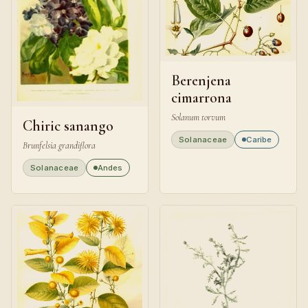
Berenjena
cimarrona
Solanum torvum
Chiric sanango
Solanaceae
Caribe
Brunfelsia grandiflora
Solanaceae
Andes