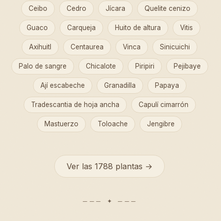
Ceibo
Cedro
Jícara
Quelite cenizo
Guaco
Carqueja
Huito de altura
Vitis
Axihuitl
Centaurea
Vinca
Sinicuichi
Palo de sangre
Chicalote
Piripiri
Pejibaye
Ají escabeche
Granadilla
Papaya
Tradescantia de hoja ancha
Capulí cimarrón
Mastuerzo
Toloache
Jengibre
Ver las 1788 plantas →