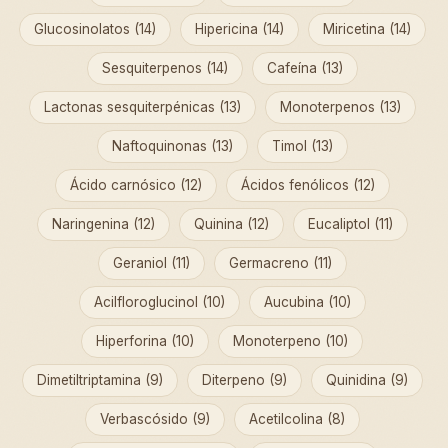
Glucosinolatos (14)
Hipericina (14)
Miricetina (14)
Sesquiterpenos (14)
Cafeína (13)
Lactonas sesquiterpénicas (13)
Monoterpenos (13)
Naftoquinonas (13)
Timol (13)
Ácido carnósico (12)
Ácidos fenólicos (12)
Naringenina (12)
Quinina (12)
Eucaliptol (11)
Geraniol (11)
Germacreno (11)
Acilfloroglucinol (10)
Aucubina (10)
Hiperforina (10)
Monoterpeno (10)
Dimetiltriptamina (9)
Diterpeno (9)
Quinidina (9)
Verbascósido (9)
Acetilcolina (8)