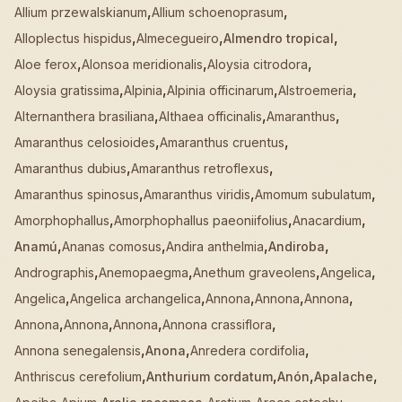
,
,
Allium przewalskianum
Allium schoenoprasum
,
,
,
Alloplectus hispidus
Almecegueiro
Almendro tropical
,
,
,
Aloe ferox
Alonsoa meridionalis
Aloysia citrodora
,
,
,
,
Aloysia gratissima
Alpinia
Alpinia officinarum
Alstroemeria
,
,
,
Alternanthera brasiliana
Althaea officinalis
Amaranthus
,
,
Amaranthus celosioides
Amaranthus cruentus
,
,
Amaranthus dubius
Amaranthus retroflexus
,
,
,
Amaranthus spinosus
Amaranthus viridis
Amomum subulatum
,
,
,
Amorphophallus
Amorphophallus paeoniifolius
Anacardium
,
,
,
,
Anamú
Ananas comosus
Andira anthelmia
Andiroba
,
,
,
,
Andrographis
Anemopaegma
Anethum graveolens
Angelica
,
,
,
,
,
Angelica
Angelica archangelica
Annona
Annona
Annona
,
,
,
,
Annona
Annona
Annona
Annona crassiflora
,
,
,
Annona senegalensis
Anona
Anredera cordifolia
,
,
,
,
Anthriscus cerefolium
Anthurium cordatum
Anón
Apalache
,
,
,
,
,