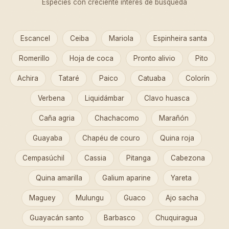
Especies con creciente interés de búsqueda
Escancel
Ceiba
Mariola
Espinheira santa
Romerillo
Hoja de coca
Pronto alivio
Pito
Achira
Tataré
Paico
Catuaba
Colorín
Verbena
Liquidámbar
Clavo huasca
Caña agria
Chachacomo
Marañón
Guayaba
Chapéu de couro
Quina roja
Cempasúchil
Cassia
Pitanga
Cabezona
Quina amarilla
Galium aparine
Yareta
Maguey
Mulungu
Guaco
Ajo sacha
Guayacán santo
Barbasco
Chuquiragua