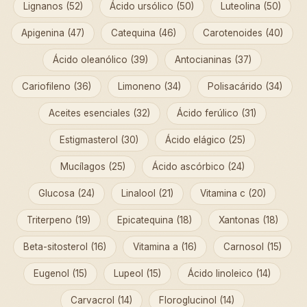
Lignanos (52)
Ácido ursólico (50)
Luteolina (50)
Apigenina (47)
Catequina (46)
Carotenoides (40)
Ácido oleanólico (39)
Antocianinas (37)
Cariofileno (36)
Limoneno (34)
Polisacárido (34)
Aceites esenciales (32)
Ácido ferúlico (31)
Estigmasterol (30)
Ácido elágico (25)
Mucílagos (25)
Ácido ascórbico (24)
Glucosa (24)
Linalool (21)
Vitamina c (20)
Triterpeno (19)
Epicatequina (18)
Xantonas (18)
Beta-sitosterol (16)
Vitamina a (16)
Carnosol (15)
Eugenol (15)
Lupeol (15)
Ácido linoleico (14)
Carvacrol (14)
Floroglucinol (14)