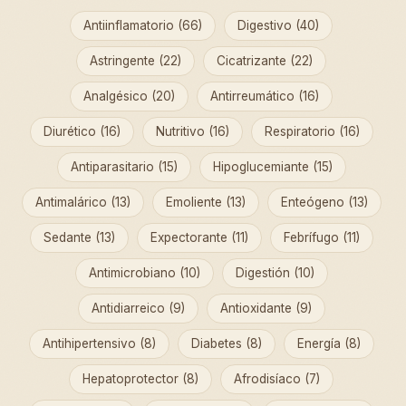
Antiinflamatorio (66)
Digestivo (40)
Astringente (22)
Cicatrizante (22)
Analgésico (20)
Antirreumático (16)
Diurético (16)
Nutritivo (16)
Respiratorio (16)
Antiparasitario (15)
Hipoglucemiante (15)
Antimalárico (13)
Emoliente (13)
Enteógeno (13)
Sedante (13)
Expectorante (11)
Febrífugo (11)
Antimicrobiano (10)
Digestión (10)
Antidiarreico (9)
Antioxidante (9)
Antihipertensivo (8)
Diabetes (8)
Energía (8)
Hepatoprotector (8)
Afrodisíaco (7)