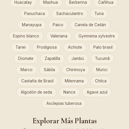
Huacatay
Mashua
Berberina
Cañihua
Pasuchaca
Sachaculantro
Tuna
Manayupa
Paico
Canela de Ceilán
Espino blanco
Valeriana
Gymnema sylvestre
Tarwi
Prodigiosa
Achiote
Palo brasil
Diomate
Zapatilla
Jambú
Tucumã
Marco
Sábila
Chirimoya
Murici
Castaña de Brasil
Milenrama
Chilca
Algodón de seda
Nance
Agave azul
Asclepias tuberosa
Explorar Más Plantas