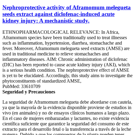
Nephroprotective activity of Aframomum melegueta
seeds extract against diclofenac-induced acute
kidney injury: A mechanistic study.
ETHNOPHARMACOLOGICAL RELEVANCE: In Africa,
Aframomum species have been traditionally used to treat illnesses
such as inflammation, hypertension, diarrhea, stomachache and
fever. Moreover, Aframomum melegueta seed extracts (AMSE) are
used in traditional medicine to relieve stomachaches and
inflammatory diseases. AIM: Chronic administration of diclofenac
(DIC) has been reported to cause acute kidney injury (AKI), which
is a serious health condition. The nephroprotective effect of AMSE
is yet to be elucidated. Accordingly, this study aims to investigate the
phytoconstituents of standardized AMSE,
PubMed: 33610709
Seguridad y Precauciones
La seguridad de Aframomum melegueta debe abordarse con cautela,
ya que la mayoría de la evidencia disponible proviene de estudios in
vivo (en animales) y no de ensayos clínicos humanos a largo plazo.
En el caso de mujeres embarazadas y lactantes, no existe evidencia
científica suficiente que garantice la seguridad del consumo de este
extracto para el desarrollo fetal o la transferencia a través de la leche
materna. Debido a que los compuestos de la planta pueden tener