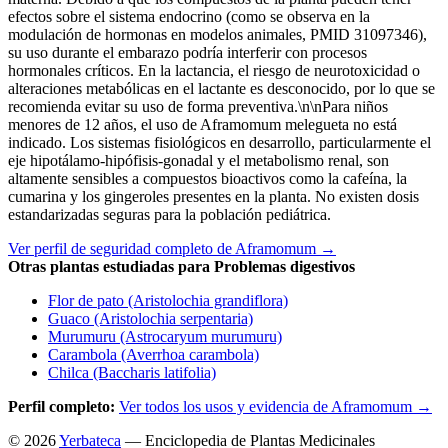
efectos sobre el sistema endocrino (como se observa en la
modulación de hormonas en modelos animales, PMID 31097346),
su uso durante el embarazo podría interferir con procesos
hormonales críticos. En la lactancia, el riesgo de neurotoxicidad o
alteraciones metabólicas en el lactante es desconocido, por lo que se
recomienda evitar su uso de forma preventiva.\n\nPara niños
menores de 12 años, el uso de Aframomum melegueta no está
indicado. Los sistemas fisiológicos en desarrollo, particularmente el
eje hipotálamo-hipófisis-gonadal y el metabolismo renal, son
altamente sensibles a compuestos bioactivos como la cafeína, la
cumarina y los gingeroles presentes en la planta. No existen dosis
estandarizadas seguras para la población pediátrica.
Ver perfil de seguridad completo de Aframomum →
Otras plantas estudiadas para Problemas digestivos
Flor de pato (Aristolochia grandiflora)
Guaco (Aristolochia serpentaria)
Murumuru (Astrocaryum murumuru)
Carambola (Averrhoa carambola)
Chilca (Baccharis latifolia)
Perfil completo:
Ver todos los usos y evidencia de Aframomum →
© 2026
Yerbateca
— Enciclopedia de Plantas Medicinales