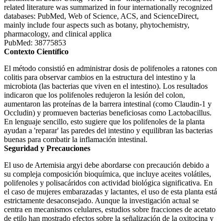
related literature was summarized in four internationally recognized
databases: PubMed, Web of Science, ACS, and ScienceDirect,
mainly include four aspects such as botany, phytochemistry,
pharmacology, and clinical applica
PubMed: 38775853
Contexto Científico
El método consistió en administrar dosis de polifenoles a ratones con
colitis para observar cambios en la estructura del intestino y la
microbiota (las bacterias que viven en el intestino). Los resultados
indicaron que los polifenoles redujeron la lesión del colon,
aumentaron las proteínas de la barrera intestinal (como Claudin-1 y
Occludin) y promueven bacterias beneficiosas como Lactobacillus.
En lenguaje sencillo, esto sugiere que los polifenoles de la planta
ayudan a 'reparar' las paredes del intestino y equilibran las bacterias
buenas para combatir la inflamación intestinal.
Seguridad y Precauciones
El uso de Artemisia argyi debe abordarse con precaución debido a
su compleja composición bioquímica, que incluye aceites volátiles,
polifenoles y polisacáridos con actividad biológica significativa. En
el caso de mujeres embarazadas y lactantes, el uso de esta planta está
estrictamente desaconsejado. Aunque la investigación actual se
centra en mecanismos celulares, estudios sobre fracciones de acetato
de etilo han mostrado efectos sobre la señalización de la oxitocina y