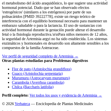
el metabolismo del ácido araquidónico, lo que sugiere una actividad
hormonal potencial. Dado que se han observado efectos
'estrogénicos' (similares a los estrógenos) por parte de sus
polisacáridos [PMID 39222778], existe un riesgo teórico de
interferencia con el equilibrio hormonal necesario para mantener un
embarazo saludable o para la lactancia. El uso de sustancias con
actividad hormonal durante la gestación puede alterar el desarrollo
fetal o la fisiología reproductiva.\n\nPara niños menores de 12 años,
la seguridad de Artemisia argyi no ha sido establecida. Los sistemas
enzimáticos y hormonales en desarrollo son altamente sensibles a los
compuestos de la familia Asteraceae.
Ver perfil de seguridad completo de Artemisia →
Otras plantas estudiadas para Problemas digestivos
Flor de pato (Aristolochia grandiflora)
Guaco (Aristolochia serpentaria)
Murumuru (Astrocaryum murumuru)
Carambola (Averrhoa carambola)
Chilca (Baccharis latifolia)
Perfil completo:
Ver todos los usos y evidencia de Artemisia →
© 2026
Yerbateca
— Enciclopedia de Plantas Medicinales