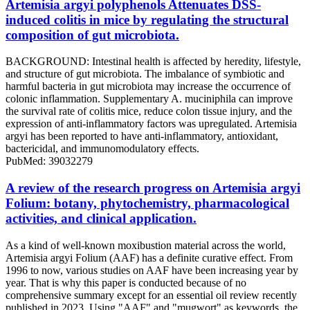
Artemisia argyi polyphenols Attenuates DSS-
induced colitis in mice by regulating the structural
composition of gut microbiota.
BACKGROUND: Intestinal health is affected by heredity, lifestyle,
and structure of gut microbiota. The imbalance of symbiotic and
harmful bacteria in gut microbiota may increase the occurrence of
colonic inflammation. Supplementary A. muciniphila can improve
the survival rate of colitis mice, reduce colon tissue injury, and the
expression of anti-inflammatory factors was upregulated. Artemisia
argyi has been reported to have anti-inflammatory, antioxidant,
bactericidal, and immunomodulatory effects.
PubMed: 39032279
A review of the research progress on Artemisia argyi
Folium: botany, phytochemistry, pharmacological
activities, and clinical application.
As a kind of well-known moxibustion material across the world,
Artemisia argyi Folium (AAF) has a definite curative effect. From
1996 to now, various studies on AAF have been increasing year by
year. That is why this paper is conducted because of no
comprehensive summary except for an essential oil review recently
published in 2023. Using "AAF" and "mugwort" as keywords, the