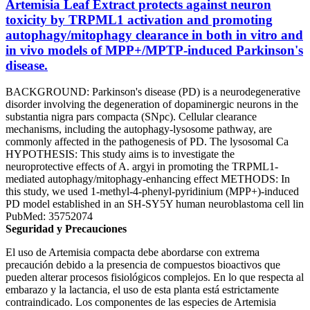
Artemisia Leaf Extract protects against neuron
toxicity by TRPML1 activation and promoting
autophagy/mitophagy clearance in both in vitro and
in vivo models of MPP+/MPTP-induced Parkinson's
disease.
BACKGROUND: Parkinson's disease (PD) is a neurodegenerative
disorder involving the degeneration of dopaminergic neurons in the
substantia nigra pars compacta (SNpc). Cellular clearance
mechanisms, including the autophagy-lysosome pathway, are
commonly affected in the pathogenesis of PD. The lysosomal Ca
HYPOTHESIS: This study aims is to investigate the
neuroprotective effects of A. argyi in promoting the TRPML1-
mediated autophagy/mitophagy-enhancing effect METHODS: In
this study, we used 1-methyl-4-phenyl-pyridinium (MPP+)-induced
PD model established in an SH-SY5Y human neuroblastoma cell lin
PubMed: 35752074
Seguridad y Precauciones
El uso de Artemisia compacta debe abordarse con extrema
precaución debido a la presencia de compuestos bioactivos que
pueden alterar procesos fisiológicos complejos. En lo que respecta al
embarazo y la lactancia, el uso de esta planta está estrictamente
contraindicado. Los componentes de las especies de Artemisia