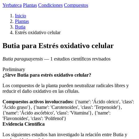
Yerbateca
Plantas
Condiciones
Compuestos
Inicio
Plantas
Butia
Estrés oxidativo celular
Butia para Estrés oxidativo celular
Butia paraguayensis
— 1 estudios científicos revisados
Preliminary
¿Sirve Butia para estrés oxidativo celular?
Los compuestos de la planta pueden neutralizar radicales libres y
reducir el daño oxidativo en las células.
Compuestos activos involucrados:
{'name': 'Ácido oleico', 'class':
'Ácido graso'}, {'name': 'Carotenoides', 'class': 'Terpenoide'},
{'name': 'Ácido ascórbico', 'class': 'Vitamina'}, {'name':
'Flavonoides', 'class': 'Polifenol'}
Evidencia Científica
Los siguientes estudios han investigado la relación entre Butia y