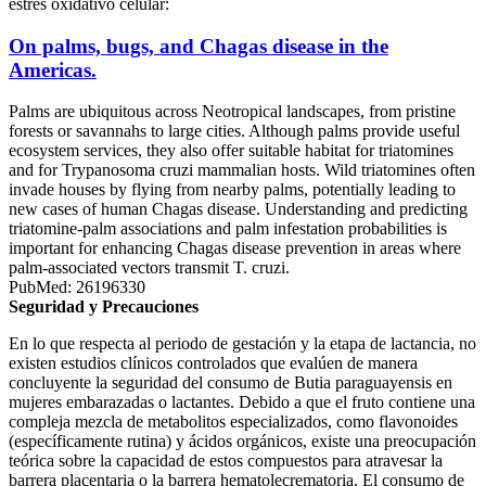
estrés oxidativo celular:
On palms, bugs, and Chagas disease in the
Americas.
Palms are ubiquitous across Neotropical landscapes, from pristine
forests or savannahs to large cities. Although palms provide useful
ecosystem services, they also offer suitable habitat for triatomines
and for Trypanosoma cruzi mammalian hosts. Wild triatomines often
invade houses by flying from nearby palms, potentially leading to
new cases of human Chagas disease. Understanding and predicting
triatomine-palm associations and palm infestation probabilities is
important for enhancing Chagas disease prevention in areas where
palm-associated vectors transmit T. cruzi.
PubMed: 26196330
Seguridad y Precauciones
En lo que respecta al periodo de gestación y la etapa de lactancia, no
existen estudios clínicos controlados que evalúen de manera
concluyente la seguridad del consumo de Butia paraguayensis en
mujeres embarazadas o lactantes. Debido a que el fruto contiene una
compleja mezcla de metabolitos especializados, como flavonoides
(específicamente rutina) y ácidos orgánicos, existe una preocupación
teórica sobre la capacidad de estos compuestos para atravesar la
barrera placentaria o la barrera hematolecrematoria. El consumo de