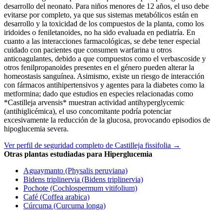
desarrollo del neonato. Para niños menores de 12 años, el uso debe
evitarse por completo, ya que sus sistemas metabólicos están en
desarrollo y la toxicidad de los compuestos de la planta, como los
iridoides o feniletanoides, no ha sido evaluada en pediatría. En
cuanto a las interacciones farmacológicas, se debe tener especial
cuidado con pacientes que consumen warfarina u otros
anticoagulantes, debido a que compuestos como el verbascoside y
otros fenilpropanoides presentes en el género pueden alterar la
homeostasis sanguínea. Asimismo, existe un riesgo de interacción
con fármacos antihipertensivos y agentes para la diabetes como la
metformina; dado que estudios en especies relacionadas como
*Castilleja arvensis* muestran actividad antihyperglycemic
(antihiglicémica), el uso concomitante podría potenciar
excesivamente la reducción de la glucosa, provocando episodios de
hipoglucemia severa.
Ver perfil de seguridad completo de Castilleja fissifolia →
Otras plantas estudiadas para Hiperglucemia
Aguaymanto (Physalis peruviana)
Bidens triplinervia (Bidens triplinervia)
Pochote (Cochlospermum vitifolium)
Café (Coffea arabica)
Cúrcuma (Curcuma longa)