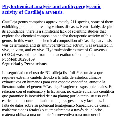
Phytochemical analysis and antihyperglycemic
activity of Castilleja arvensis.
Castilleja genus comprises approximately 211 species, some of them
exhibiting potential in treating various diseases. Remarkably, despite
its abundance, there is a significant lack of scientific studies that
explore the chemical composition and/or therapeutic activity of this
genus. In this work, the chemical composition of Castilleja arvensis
was determined, and its antihyperglycemic activity was evaluated in
vivo, in vitro, and ex vivo. Hydroalcoholic extract of C. arvensis
(HECa) was obtained from the maceration of aerial parts.
PubMed: 38296169
Seguridad y Precauciones
La seguridad en el uso de *Castilleja fissifolia* es un área que
requiere extrema cautela debido a la falta de estudios clínicos
exhaustivos en humanos para esta especie específica, aunque la
literatura sobre el género *Castilleja* sugiere riesgos potenciales. En
relación con el embarazo y la lactancia, no existe evidencia científica
que garantice la inocuidad de esta planta; por lo tanto, su uso está
estrictamente contraindicado en mujeres gestantes y lactantes. La
falta de datos sobre su potencial teratogénico (capacidad de causar
malformaciones fetales) o su transferencia a través de la leche
materna obliga a una prohibición preventiva para proteger el