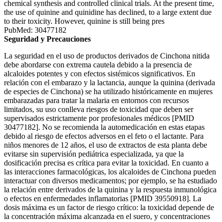
chemical synthesis and controlled clinical trials. At the present time,
the use of quinine and quinidine has declined, to a large extent due
to their toxicity. However, quinine is still being pres
PubMed: 30477182
Seguridad y Precauciones
La seguridad en el uso de productos derivados de Cinchona nitida
debe abordarse con extrema cautela debido a la presencia de
alcaloides potentes y con efectos sistémicos significativos. En
relación con el embarazo y la lactancia, aunque la quinina (derivada
de especies de Cinchona) se ha utilizado históricamente en mujeres
embarazadas para tratar la malaria en entornos con recursos
limitados, su uso conlleva riesgos de toxicidad que deben ser
supervisados estrictamente por profesionales médicos [PMID
30477182]. No se recomienda la automedicación en estas etapas
debido al riesgo de efectos adversos en el feto o el lactante. Para
niños menores de 12 años, el uso de extractos de esta planta debe
evitarse sin supervisión pediátrica especializada, ya que la
dosificación precisa es crítica para evitar la toxicidad. En cuanto a
las interacciones farmacológicas, los alcaloides de Cinchona pueden
interactuar con diversos medicamentos; por ejemplo, se ha estudiado
la relación entre derivados de la quinina y la respuesta inmunológica
o efectos en enfermedades inflamatorias [PMID 39550918]. La
dosis máxima es un factor de riesgo crítico: la toxicidad depende de
la concentración máxima alcanzada en el suero, y concentraciones