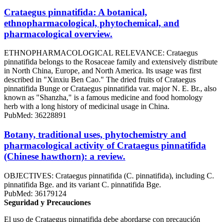
Crataegus pinnatifida: A botanical,
ethnopharmacological, phytochemical, and
pharmacological overview.
ETHNOPHARMACOLOGICAL RELEVANCE: Crataegus
pinnatifida belongs to the Rosaceae family and extensively distribute
in North China, Europe, and North America. Its usage was first
described in "Xinxiu Ben Cao." The dried fruits of Crataegus
pinnatifida Bunge or Crataegus pinnatifida var. major N. E. Br., also
known as "Shanzha," is a famous medicine and food homology
herb with a long history of medicinal usage in China.
PubMed: 36228891
Botany, traditional uses, phytochemistry and
pharmacological activity of Crataegus pinnatifida
(Chinese hawthorn): a review.
OBJECTIVES: Crataegus pinnatifida (C. pinnatifida), including C.
pinnatifida Bge. and its variant C. pinnatifida Bge.
PubMed: 36179124
Seguridad y Precauciones
El uso de Crataegus pinnatifida debe abordarse con precaución