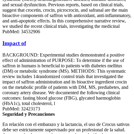
and sexual dysfunction. Previous reports, based on clinical trials,
suggest that crocetin, crocin, picrocrocin, and safranal are the main
bioactive components of saffron with antioxidant, anti-inflammatory,
and anti-apoptotic effects. In this comprehensive narrative review,
we studied the recent clinical trials, investigating the medicinal
PubMed: 34532906
Impact of
BACKGROUND: Experimental studies demonstrated a positive
effect of administration of PURPOSE: To determine if the use of
saffron in humans is beneficial to patients with diabetes mellitus
(DM) or metabolic syndrome (MS). METHODS: This systematic
review includes 14randomized control trials that investigated the
impact of saffron administration and its bioactive ingredient crocin
on the metabolic profile of patients with DM, MS, prediabetes, and
coronary artery disease. We documented the following clinical
outcomes: fasting blood glucose (FBG), glycated haemoglobin
(HbA1c), total cholesterol, l
PubMed: 32423173
Seguridad y Precauciones
En relación con el embarazo y la lactancia, el uso de Crocus sativus
debe ser estrictamente supervisado por un profesional de la salud.