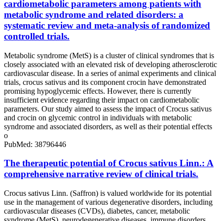
cardiometabolic parameters among patients with
metabolic syndrome and related disorders: a
systematic review and meta-analysis of randomized
controlled trials.
Metabolic syndrome (MetS) is a cluster of clinical syndromes that is
closely associated with an elevated risk of developing atherosclerotic
cardiovascular disease. In a series of animal experiments and clinical
trials, crocus sativus and its component crocin have demonstrated
promising hypoglycemic effects. However, there is currently
insufficient evidence regarding their impact on cardiometabolic
parameters. Our study aimed to assess the impact of Crocus sativus
and crocin on glycemic control in individuals with metabolic
syndrome and associated disorders, as well as their potential effects
o
PubMed: 38796446
The therapeutic potential of Crocus sativus Linn.: A
comprehensive narrative review of clinical trials.
Crocus sativus Linn. (Saffron) is valued worldwide for its potential
use in the management of various degenerative disorders, including
cardiovascular diseases (CVDs), diabetes, cancer, metabolic
syndrome (MetS), neurodegenerative diseases, immune disorders,