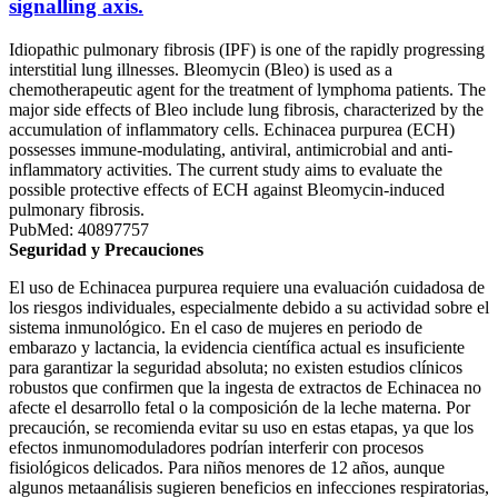
signalling axis.
Idiopathic pulmonary fibrosis (IPF) is one of the rapidly progressing
interstitial lung illnesses. Bleomycin (Bleo) is used as a
chemotherapeutic agent for the treatment of lymphoma patients. The
major side effects of Bleo include lung fibrosis, characterized by the
accumulation of inflammatory cells. Echinacea purpurea (ECH)
possesses immune-modulating, antiviral, antimicrobial and anti-
inflammatory activities. The current study aims to evaluate the
possible protective effects of ECH against Bleomycin-induced
pulmonary fibrosis.
PubMed: 40897757
Seguridad y Precauciones
El uso de Echinacea purpurea requiere una evaluación cuidadosa de
los riesgos individuales, especialmente debido a su actividad sobre el
sistema inmunológico. En el caso de mujeres en periodo de
embarazo y lactancia, la evidencia científica actual es insuficiente
para garantizar la seguridad absoluta; no existen estudios clínicos
robustos que confirmen que la ingesta de extractos de Echinacea no
afecte el desarrollo fetal o la composición de la leche materna. Por
precaución, se recomienda evitar su uso en estas etapas, ya que los
efectos inmunomoduladores podrían interferir con procesos
fisiológicos delicados. Para niños menores de 12 años, aunque
algunos metaanálisis sugieren beneficios en infecciones respiratorias,