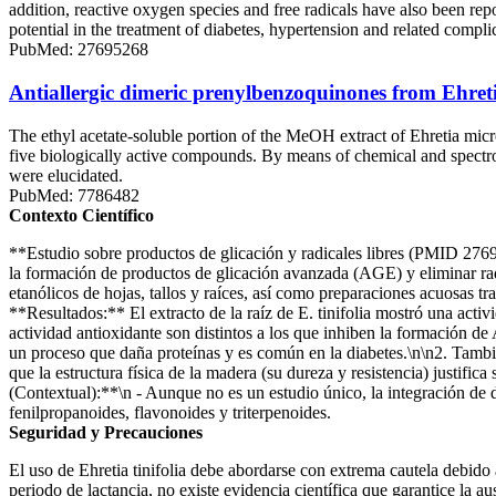
addition, reactive oxygen species and free radicals have also been re
potential in the treatment of diabetes, hypertension and related complic
PubMed: 27695268
Antiallergic dimeric prenylbenzoquinones from Ehret
The ethyl acetate-soluble portion of the MeOH extract of Ehretia micro
five biologically active compounds. By means of chemical and spectr
were elucidated.
PubMed: 7786482
Contexto Científico
**Estudio sobre productos de glicación y radicales libres (PMID 27695
la formación de productos de glicación avanzada (AGE) y eliminar radi
etanólicos de hojas, tallos y raíces, así como preparaciones acuosas t
**Resultados:** El extracto de la raíz de E. tinifolia mostró una activ
actividad antioxidante son distintos a los que inhiben la formación de
un proceso que daña proteínas y es común en la diabetes.\n\n2. Tambié
que la estructura física de la madera (su dureza y resistencia) justifi
(Contextual):**\n - Aunque no es un estudio único, la integración de d
fenilpropanoides, flavonoides y triterpenoides.
Seguridad y Precauciones
El uso de Ehretia tinifolia debe abordarse con extrema cautela debido
periodo de lactancia, no existe evidencia científica que garantice la a