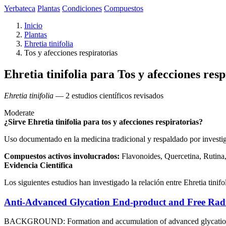
Yerbateca
Plantas
Condiciones
Compuestos
Inicio
Plantas
Ehretia tinifolia
Tos y afecciones respiratorias
Ehretia tinifolia para Tos y afecciones resp
Ehretia tinifolia
— 2 estudios científicos revisados
Moderate
¿Sirve Ehretia tinifolia para tos y afecciones respiratorias?
Uso documentado en la medicina tradicional y respaldado por investi
Compuestos activos involucrados:
Flavonoides, Quercetina, Rutina,
Evidencia Científica
Los siguientes estudios han investigado la relación entre Ehretia tinifol
Anti-Advanced Glycation End-product and Free Radica
BACKGROUND: Formation and accumulation of advanced glycation end-p