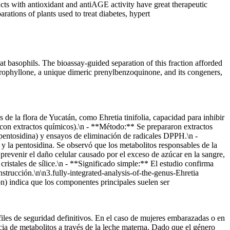
ucts with antioxidant and antiAGE activity have great therapeutic
arations of plants used to treat diabetes, hypert
at basophils. The bioassay-guided separation of this fraction afforded
rophyllone, a unique dimeric prenylbenzoquinone, and its congeners,
de la flora de Yucatán, como Ehretia tinifolia, capacidad para inhibir
o con extractos químicos).\n - **Método:** Se prepararon extractos
y pentosidina) y ensayos de eliminación de radicales DPPH.\n -
a y la pentosidina. Se observó que los metabolitos responsables de la
 prevenir el daño celular causado por el exceso de azúcar en la sangre,
ristales de sílice.\n - **Significado simple:** El estudio confirma
onstrucción.\n\n3.fully-integrated-analysis-of-the-genus-Ehretia
ión) indica que los componentes principales suelen ser
files de seguridad definitivos. En el caso de mujeres embarazadas o en
ncia de metabolitos a través de la leche materna. Dado que el género