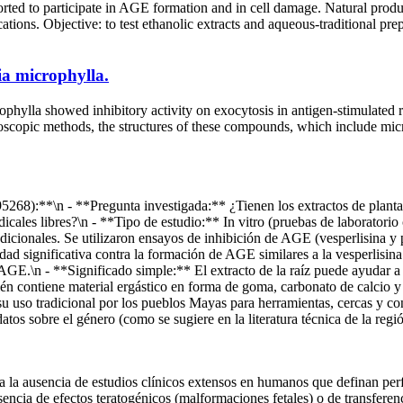
ported to participate in AGE formation and in cell damage. Natural prod
ations. Objective: to test ethanolic extracts and aqueous-traditional prep
ia microphylla.
phylla showed inhibitory activity on exocytosis in antigen-stimulated r
oscopic methods, the structures of these compounds, which include mic
268):**\n - **Pregunta investigada:** ¿Tienen los extractos de plantas 
cales libres?\n - **Tipo de estudio:** In vitro (pruebas de laboratori
radicionales. Se utilizaron ensayos de inhibición de AGE (vesperlisina 
idad significativa contra la formación de AGE similares a la vesperlisin
 AGE.\n - **Significado simple:** El extracto de la raíz puede ayudar a
n contiene material ergástico en forma de goma, carbonato de calcio y c
ca su uso tradicional por los pueblos Mayas para herramientas, cercas y c
atos sobre el género (como se sugiere en la literatura técnica de la reg
 a la ausencia de estudios clínicos extensos en humanos que definan per
usencia de efectos teratogénicos (malformaciones fetales) o de transfere