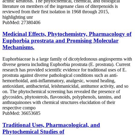
actinic keratosis. The phytochemical, chemical, and biological
literature on members of the ingenane class of diterpenoids is
reviewed from their first isolation in 1968 through 2015,
highlighting unr
PubMed: 27380406
Medicinal Effects, Phytochemistry, Pharmacology of
Euphorbia prostrata and Promising Molecular
Mechanisms.
Euphorbiaceae is a large family of dicotyledonous angiosperms with
diverse genera including Euphorbia prostrata (E. prostrata). Current
research has provided scientific evidence for traditional uses of E.
prostrata against diverse pathological conditions such as anti-
hemorrhoidal, anti-inflammatory, analgesic, wound healing,
antioxidant, antibacterial, leishmanicidal, antitumor activity, and so
on. The phytochemical screening has revealed the presence of
glycosides, phytosterols, flavonoids, polyphenols, tannins, and
anthraquinones with chemical structures elucidation of their
respective compo
PubMed: 36653685
Traditional Uses, Pharmacological, and
Phytochemical Studies of