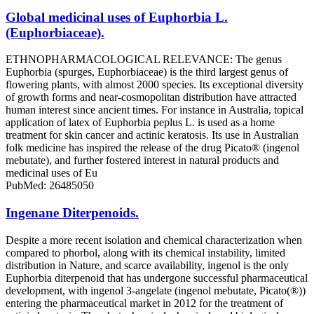
Global medicinal uses of Euphorbia L.
(Euphorbiaceae).
ETHNOPHARMACOLOGICAL RELEVANCE: The genus
Euphorbia (spurges, Euphorbiaceae) is the third largest genus of
flowering plants, with almost 2000 species. Its exceptional diversity
of growth forms and near-cosmopolitan distribution have attracted
human interest since ancient times. For instance in Australia, topical
application of latex of Euphorbia peplus L. is used as a home
treatment for skin cancer and actinic keratosis. Its use in Australian
folk medicine has inspired the release of the drug Picato® (ingenol
mebutate), and further fostered interest in natural products and
medicinal uses of Eu
PubMed: 26485050
Ingenane Diterpenoids.
Despite a more recent isolation and chemical characterization when
compared to phorbol, along with its chemical instability, limited
distribution in Nature, and scarce availability, ingenol is the only
Euphorbia diterpenoid that has undergone successful pharmaceutical
development, with ingenol 3-angelate (ingenol mebutate, Picato(®))
entering the pharmaceutical market in 2012 for the treatment of