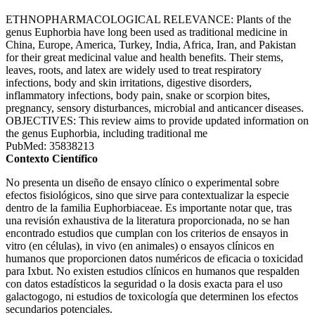
ETHNOPHARMACOLOGICAL RELEVANCE: Plants of the
genus Euphorbia have long been used as traditional medicine in
China, Europe, America, Turkey, India, Africa, Iran, and Pakistan
for their great medicinal value and health benefits. Their stems,
leaves, roots, and latex are widely used to treat respiratory
infections, body and skin irritations, digestive disorders,
inflammatory infections, body pain, snake or scorpion bites,
pregnancy, sensory disturbances, microbial and anticancer diseases.
OBJECTIVES: This review aims to provide updated information on
the genus Euphorbia, including traditional me
PubMed: 35838213
Contexto Científico
No presenta un diseño de ensayo clínico o experimental sobre
efectos fisiológicos, sino que sirve para contextualizar la especie
dentro de la familia Euphorbiaceae. Es importante notar que, tras
una revisión exhaustiva de la literatura proporcionada, no se han
encontrado estudios que cumplan con los criterios de ensayos in
vitro (en células), in vivo (en animales) o ensayos clínicos en
humanos que proporcionen datos numéricos de eficacia o toxicidad
para Ixbut. No existen estudios clínicos en humanos que respalden
con datos estadísticos la seguridad o la dosis exacta para el uso
galactogogo, ni estudios de toxicología que determinen los efectos
secundarios potenciales.