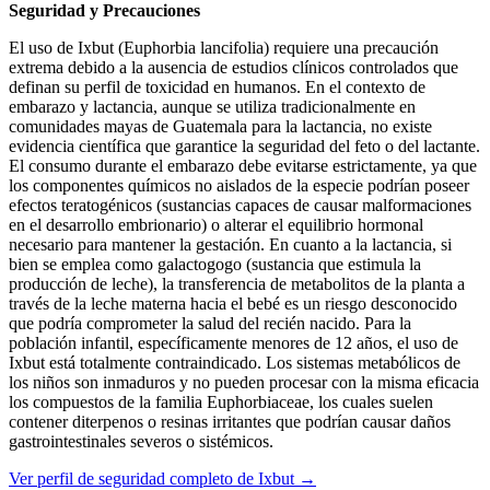
Seguridad y Precauciones
El uso de Ixbut (Euphorbia lancifolia) requiere una precaución
extrema debido a la ausencia de estudios clínicos controlados que
definan su perfil de toxicidad en humanos. En el contexto de
embarazo y lactancia, aunque se utiliza tradicionalmente en
comunidades mayas de Guatemala para la lactancia, no existe
evidencia científica que garantice la seguridad del feto o del lactante.
El consumo durante el embarazo debe evitarse estrictamente, ya que
los componentes químicos no aislados de la especie podrían poseer
efectos teratogénicos (sustancias capaces de causar malformaciones
en el desarrollo embrionario) o alterar el equilibrio hormonal
necesario para mantener la gestación. En cuanto a la lactancia, si
bien se emplea como galactogogo (sustancia que estimula la
producción de leche), la transferencia de metabolitos de la planta a
través de la leche materna hacia el bebé es un riesgo desconocido
que podría comprometer la salud del recién nacido. Para la
población infantil, específicamente menores de 12 años, el uso de
Ixbut está totalmente contraindicado. Los sistemas metabólicos de
los niños son inmaduros y no pueden procesar con la misma eficacia
los compuestos de la familia Euphorbiaceae, los cuales suelen
contener diterpenos o resinas irritantes que podrían causar daños
gastrointestinales severos o sistémicos.
Ver perfil de seguridad completo de Ixbut →