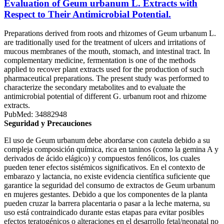
Evaluation of Geum urbanum L. Extracts with
Respect to Their Antimicrobial Potential.
Preparations derived from roots and rhizomes of Geum urbanum L.
are traditionally used for the treatment of ulcers and irritations of
mucous membranes of the mouth, stomach, and intestinal tract. In
complementary medicine, fermentation is one of the methods
applied to recover plant extracts used for the production of such
pharmaceutical preparations. The present study was performed to
characterize the secondary metabolites and to evaluate the
antimicrobial potential of different G. urbanum root and rhizome
extracts.
PubMed: 34882948
Seguridad y Precauciones
El uso de Geum urbanum debe abordarse con cautela debido a su
compleja composición química, rica en taninos (como la gemina A y
derivados de ácido elágico) y compuestos fenólicos, los cuales
pueden tener efectos sistémicos significativos. En el contexto de
embarazo y lactancia, no existe evidencia científica suficiente que
garantice la seguridad del consumo de extractos de Geum urbanum
en mujeres gestantes. Debido a que los componentes de la planta
pueden cruzar la barrera placentaria o pasar a la leche materna, su
uso está contraindicado durante estas etapas para evitar posibles
efectos teratogénicos o alteraciones en el desarrollo fetal/neonatal no