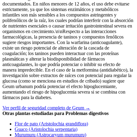
documentados. En niños menores de 12 años, el uso debe evitarse
estrictamente, ya que los sistemas enzimáticos y metabólicos
infantiles son más sensibles a los compuestos astringentes y
polifenólicos de la raíz, los cuales podrían interferir con la absorción
de nutrientes esenciales o causar irritación gastrointestinal severa en
organismos en crecimiento.\n\nRespecto a las interacciones
farmacológicas, la presencia de taninos y compuestos fenólicos
sugiere riesgos importantes. Con la warfarina (anticoagulante),
existe un riesgo potencial de alteración de la cascada de
coagulación; los taninos pueden interactuar con las proteínas
plasmáticas y alterar la biodisponibilidad de fármacos
anticoagulantes, lo que podría potenciar o inhibir su efecto de
manera impredecible. En el caso de la metformina (antidiabético), la
investigación sobre extractos de raíces con potencial para regular la
glucosa (como se menciona en estudios de cribado) sugiere que
Geum urbanum podría potenciar el efecto hipoglucemiante,
aumentando el riesgo de hipoglucemia severa si se combina con
fármacos para la diabetes.
Ver perfil de seguridad completo de Geum →
Otras plantas estudiadas para Problemas digestivos
Flor de pato (Aristolochia grandiflora)
Guaco (Aristolochia serpentaria)
Murumuru (Astrocaryum murumuru)