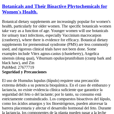
Botanicals and Their Bioactive Phytochemicals for
Women's Health.
Botanical dietary supplements are increasingly popular for women's
health, particularly for older women. The specific botanicals women
take vary as a function of age. Younger women will use botanicals
for urinary tract infections, especially Vaccinium macrocarpon
(cranberry), where there is evidence for efficacy. Botanical dietary
supplements for premenstrual syndrome (PMS) are less commonly
used, and rigorous clinical trials have not been done. Some
examples include Vitex agnus-castus (chasteberry), Angelica
sinensis (dong quai), Viburnum opulus/prunifolium (cramp bark and
black haw), and Zin
PubMed: 27677719
Seguridad y Precauciones
El uso de Humulus lupulus (lúpulo) requiere una precaución
extrema debido a su potencia bioquímica. En el caso de embarazo y
lactancia, no existe evidencia clínica suficiente que garantice la
seguridad del feto o del lactante; por lo tanto, su consumo está
estrictamente contraindicado. Los compuestos bioactivos del lúpulo,
como los ácidos amargos y los fitoestrógenos, pueden atravesar la
barrera placentaria y afectar el desarrollo hormonal del feto. Durante
la lactancia, los componentes de la planta pueden pasar a la leche