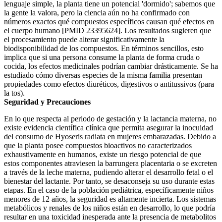
lenguaje simple, la planta tiene un potencial 'dormido'; sabemos que
la gente la valora, pero la ciencia aún no ha confirmado con
números exactos qué compuestos específicos causan qué efectos en
el cuerpo humano [PMID 23395624]. Los resultados sugieren que
el procesamiento puede alterar significativamente la
biodisponibilidad de los compuestos. En términos sencillos, esto
implica que si una persona consume la planta de forma cruda o
cocida, los efectos medicinales podrían cambiar drásticamente. Se ha
estudiado cómo diversas especies de la misma familia presentan
propiedades como efectos diuréticos, digestivos o antitussivos (para
la tos).
Seguridad y Precauciones
En lo que respecta al periodo de gestación y la lactancia materna, no
existe evidencia científica clínica que permita asegurar la inocuidad
del consumo de Hyoseris radiata en mujeres embarazadas. Debido a
que la planta posee compuestos bioactivos no caracterizados
exhaustivamente en humanos, existe un riesgo potencial de que
estos componentes atraviesen la barrungera placentaria o se excreten
a través de la leche materna, pudiendo alterar el desarrollo fetal o el
bienestar del lactante. Por tanto, se desaconseja su uso durante estas
etapas. En el caso de la población pediátrica, específicamente niños
menores de 12 años, la seguridad es altamente incierta. Los sistemas
metabólicos y renales de los niños están en desarrollo, lo que podría
resultar en una toxicidad inesperada ante la presencia de metabolitos