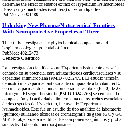
determine the effect of ethanol extract of Hypericum lysimachioides
Boiss var lysimachioides (Guttifera) on serum lipid lev
PubMed: 16901489
Unlocking New Pharma/Nutraceutical Frontiers
With Neuroprotective Properties of Three
This study investigates the phytochemical composition and
biopharmacological potential of three
PubMed: 40212473
Contexto Científico
La investigación científica sobre Hypericum lysimachioides se ha
centrado en su potencial para mitigar riesgos cardiovasculares y su
capacidad antimicrobiana [PMID 40212473]. El estudio también
demostró una capacidad antioxidante comparable a la vitamina E,
con una capacidad de eliminación de radicales libres (IC50) de 28
microg/ml. El segundo estudio [PMID 16242263] se centró en la
composición y la actividad antimicrobiana de los aceites esenciales
de dos especies de Hypericum, incluyendo Hypericum
lysimachioides. Este fue un estudio de tipo analítico de laboratorio
(químico) utilizando técnicas de cromatografía de gases (GC y GC-
MS). El objetivo era identificar los componentes químicos y probar
su efectividad contra microorganismos.