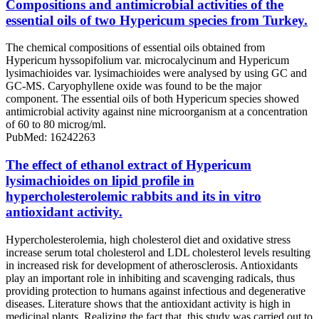
Compositions and antimicrobial activities of the
essential oils of two Hypericum species from Turkey.
The chemical compositions of essential oils obtained from
Hypericum hyssopifolium var. microcalycinum and Hypericum
lysimachioides var. lysimachioides were analysed by using GC and
GC-MS. Caryophyllene oxide was found to be the major
component. The essential oils of both Hypericum species showed
antimicrobial activity against nine microorganism at a concentration
of 60 to 80 microg/ml.
PubMed: 16242263
The effect of ethanol extract of Hypericum
lysimachioides on lipid profile in
hypercholesterolemic rabbits and its in vitro
antioxidant activity.
Hypercholesterolemia, high cholesterol diet and oxidative stress
increase serum total cholesterol and LDL cholesterol levels resulting
in increased risk for development of atherosclerosis. Antioxidants
play an important role in inhibiting and scavenging radicals, thus
providing protection to humans against infectious and degenerative
diseases. Literature shows that the antioxidant activity is high in
medicinal plants. Realizing the fact that, this study was carried out to