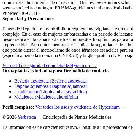
summarizes the current state of research. This review examines which 
were searched according to PRISMA-guidelines in the medical dat
PubMed: 36958415
Seguridad y Precauciones
El uso de Hypericum thymbrifolium requiere una vigilancia extrema de
complejo. En el caso de mujeres embarazadas o en periodo de lactancia,
riesgo radica en la capacidad de los compuestos fitoquímicos para atrav
impredecibles. Para niños menores de 12 años, la seguridad es igualmen
que podría alterar el metabolismo de otros fármacos esenciales para s
(específicamente la isoenzima CYP3A4) y la glicoproteína P. Esto sig
Ver perfil de seguridad completo de Hypericum →
Otras plantas estudiadas para Dermatitis de contacto
Besleria aggregata (Besleria aggregata)
Daphne squamosa (Daphne squamosa)
Liquidámbar (Liquidambar styraciflua)
Melaleuca (Melaleuca alternifolia)
Perfil completo:
Ver todos los usos y evidencia de Hypericum →
© 2026
Yerbateca
— Enciclopedia de Plantas Medicinales
La información es de carácter educativo. Consulte a un profesional de