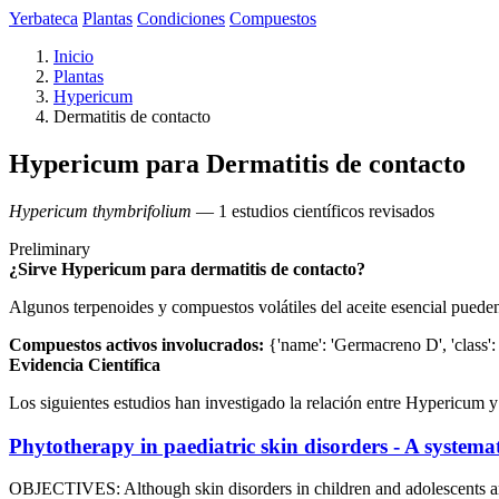
Yerbateca
Plantas
Condiciones
Compuestos
Inicio
Plantas
Hypericum
Dermatitis de contacto
Hypericum para Dermatitis de contacto
Hypericum thymbrifolium
— 1 estudios científicos revisados
Preliminary
¿Sirve Hypericum para dermatitis de contacto?
Algunos terpenoides y compuestos volátiles del aceite esencial pueden
Compuestos activos involucrados:
{'name': 'Germacreno D', 'class': '
Evidencia Científica
Los siguientes estudios han investigado la relación entre Hypericum y 
Phytotherapy in paediatric skin disorders - A systemati
OBJECTIVES: Although skin disorders in children and adolescents are in