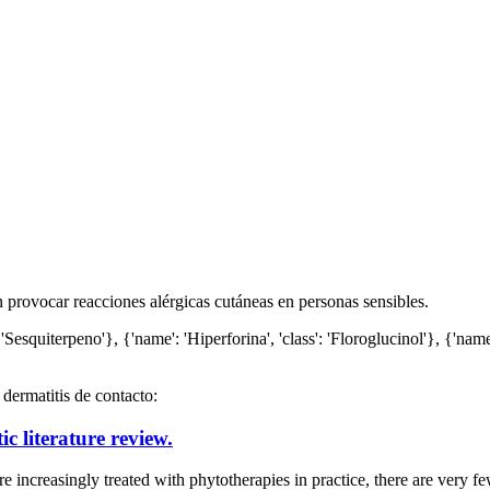
 provocar reacciones alérgicas cutáneas en personas sensibles.
Sesquiterpeno'}, {'name': 'Hiperforina', 'class': 'Floroglucinol'}, {'name'
dermatitis de contacto:
c literature review.
creasingly treated with phytotherapies in practice, there are very few 