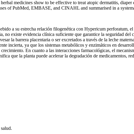
herbal medicines show to be effective to treat atopic dermatitis, diap
abases of PubMed, EMBASE, and CINAHL and summarised in a systema
bido a su estrecha relación filogenética con Hypericum perforatum, el 
 no existe evidencia clínica suficiente que garantice la seguridad del c
esar la barrera placentaria o ser excretados a través de la leche materna
te incierta, ya que los sistemas metabólicos y enzimáticos en desarrollo
u crecimiento. En cuanto a las interacciones farmacológicas, el mecanis
nifica que la planta puede acelerar la degradación de medicamentos, red
 salud.