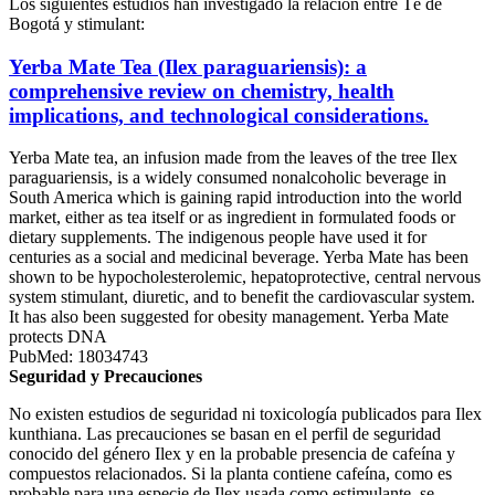
Los siguientes estudios han investigado la relación entre Té de
Bogotá y stimulant:
Yerba Mate Tea (Ilex paraguariensis): a
comprehensive review on chemistry, health
implications, and technological considerations.
Yerba Mate tea, an infusion made from the leaves of the tree Ilex
paraguariensis, is a widely consumed nonalcoholic beverage in
South America which is gaining rapid introduction into the world
market, either as tea itself or as ingredient in formulated foods or
dietary supplements. The indigenous people have used it for
centuries as a social and medicinal beverage. Yerba Mate has been
shown to be hypocholesterolemic, hepatoprotective, central nervous
system stimulant, diuretic, and to benefit the cardiovascular system.
It has also been suggested for obesity management. Yerba Mate
protects DNA
PubMed: 18034743
Seguridad y Precauciones
No existen estudios de seguridad ni toxicología publicados para Ilex
kunthiana. Las precauciones se basan en el perfil de seguridad
conocido del género Ilex y en la probable presencia de cafeína y
compuestos relacionados. Si la planta contiene cafeína, como es
probable para una especie de Ilex usada como estimulante, se