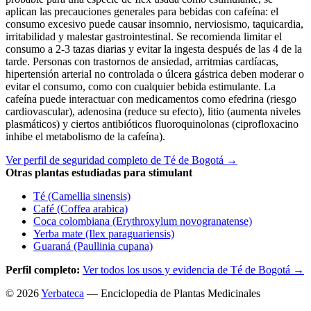
aplican las precauciones generales para bebidas con cafeína: el
consumo excesivo puede causar insomnio, nerviosismo, taquicardia,
irritabilidad y malestar gastrointestinal. Se recomienda limitar el
consumo a 2-3 tazas diarias y evitar la ingesta después de las 4 de la
tarde. Personas con trastornos de ansiedad, arritmias cardíacas,
hipertensión arterial no controlada o úlcera gástrica deben moderar o
evitar el consumo, como con cualquier bebida estimulante. La
cafeína puede interactuar con medicamentos como efedrina (riesgo
cardiovascular), adenosina (reduce su efecto), litio (aumenta niveles
plasmáticos) y ciertos antibióticos fluoroquinolonas (ciprofloxacino
inhibe el metabolismo de la cafeína).
Ver perfil de seguridad completo de Té de Bogotá →
Otras plantas estudiadas para stimulant
Té (Camellia sinensis)
Café (Coffea arabica)
Coca colombiana (Erythroxylum novogranatense)
Yerba mate (Ilex paraguariensis)
Guaraná (Paullinia cupana)
Perfil completo:
Ver todos los usos y evidencia de Té de Bogotá →
© 2026
Yerbateca
— Enciclopedia de Plantas Medicinales