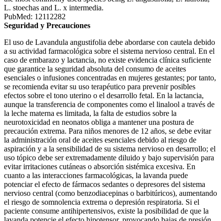
L. stoechas and L. x intermedia.
PubMed: 12112282
Seguridad y Precauciones
El uso de Lavandula angustifolia debe abordarse con cautela debido
a su actividad farmacológica sobre el sistema nervioso central. En el
caso de embarazo y lactancia, no existe evidencia clínica suficiente
que garantice la seguridad absoluta del consumo de aceites
esenciales o infusiones concentradas en mujeres gestantes; por tanto,
se recomienda evitar su uso terapéutico para prevenir posibles
efectos sobre el tono uterino o el desarrollo fetal. En la lactancia,
aunque la transferencia de componentes como el linalool a través de
la leche materna es limitada, la falta de estudios sobre la
neurotoxicidad en neonatos obliga a mantener una postura de
precaución extrema. Para niños menores de 12 años, se debe evitar
la administración oral de aceites esenciales debido al riesgo de
aspiración y a la sensibilidad de su sistema nervioso en desarrollo; el
uso tópico debe ser extremadamente diluido y bajo supervisión para
evitar irritaciones cutáneas o absorción sistémica excesiva. En
cuanto a las interacciones farmacológicas, la lavanda puede
potenciar el efecto de fármacos sedantes o depresores del sistema
nervioso central (como benzodiacepinas o barbitúricos), aumentando
el riesgo de somnolencia extrema o depresión respiratoria. Si el
paciente consume antihipertensivos, existe la posibilidad de que la
lavanda potencie el efecto hipotensor, provocando bajas de presión