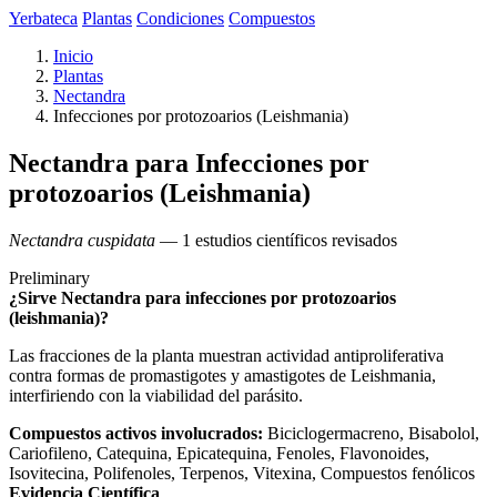
Yerbateca
Plantas
Condiciones
Compuestos
Inicio
Plantas
Nectandra
Infecciones por protozoarios (Leishmania)
Nectandra para Infecciones por
protozoarios (Leishmania)
Nectandra cuspidata
— 1 estudios científicos revisados
Preliminary
¿Sirve Nectandra para infecciones por protozoarios
(leishmania)?
Las fracciones de la planta muestran actividad antiproliferativa
contra formas de promastigotes y amastigotes de Leishmania,
interfiriendo con la viabilidad del parásito.
Compuestos activos involucrados:
Biciclogermacreno, Bisabolol,
Cariofileno, Catequina, Epicatequina, Fenoles, Flavonoides,
Isovitecina, Polifenoles, Terpenos, Vitexina, Compuestos fenólicos
Evidencia Científica