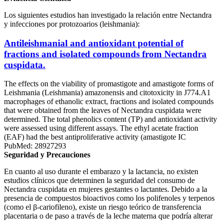
Los siguientes estudios han investigado la relación entre Nectandra
y infecciones por protozoarios (leishmania):
Antileishmanial and antioxidant potential of
fractions and isolated compounds from Nectandra
cuspidata.
The effects on the viability of promastigote and amastigote forms of
Leishmania (Leishmania) amazonensis and citotoxicity in J774.A1
macrophages of ethanolic extract, fractions and isolated compounds
that were obtained from the leaves of Nectandra cuspidata were
determined. The total phenolics content (TP) and antioxidant activity
were assessed using different assays. The ethyl acetate fraction
(EAF) had the best antiproliferative activity (amastigote IC
PubMed: 28927293
Seguridad y Precauciones
En cuanto al uso durante el embarazo y la lactancia, no existen
estudios clínicos que determinen la seguridad del consumo de
Nectandra cuspidata en mujeres gestantes o lactantes. Debido a la
presencia de compuestos bioactivos como los polifenoles y terpenos
(como el β-cariofileno), existe un riesgo teórico de transferencia
placentaria o de paso a través de la leche materna que podría alterar