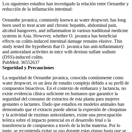
Los siguientes estudios han investigado la relación entre Oenanthe y
reducción de la inflamación intestinal:
Oenanthe javanica, commonly known as water dropwort, has long
been used to treat acute and chronic hepatitis, abdominal pain,
alcohol hangovers, and inflammation in various traditional medicine
systems in Asia. However, whether O. javanica has beneficial
effects on colitis-induced intestinal damage remains elusive. This
study tested the hypothesis that O. javanica has anti-inflammatory
and antioxidant activities in mice with dextran sulfate sodium
(DSS)-induced colitis.
PubMed: 36552637
Seguridad y Precauciones
La seguridad de Oenanthe javanica, conocida comúnmente como
water dropwort, es un área de estudio complejo debido a su perfil de
compuestos bioactivos. En el contexto de embarazo y lactancia, no
existe evidencia clínica suficiente en humanos que garantice la
seguridad del consumo de extractos de esta planta para mujeres
gestantes o lactantes. Dado que estudios en modelos animales han
demostrado que el extracto puede alterar la expresión de citoquinas
y la actividad de enzimas antioxidantes, existe una preocupación
teórica sobre el impacto potencial en el desarrollo fetal o la
transferencia de compuestos a través de la leche materna. Por lo
tanto, se recomienda evitar su uso durante estas etapas hasta que se