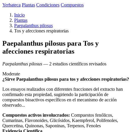
Yerbateca
Plantas
Condiciones
Compuestos
Inicio
Plantas
Paepalanthus pilosus
Tos y afecciones respiratorias
Paepalanthus pilosus para Tos y
afecciones respiratorias
Paepalanthus pilosus
— 2 estudios científicos revisados
Moderate
¿Sirve Paepalanthus pilosus para tos y afecciones respiratorias?
Los ensayos realizados con diferentes fracciones del extracto han
confirmado esta propiedad, sugiriendo la participación de
compuestos bioactivos específicos en el mecanismo de acción
observado...
Compuestos activos involucrados:
Compuestos fenólicos,
Cumarinas, Flavonoides, Glicósidos, Kaempferol, Polifenoles,
Quercetina, Quinonas, Saponinas, Terpenos, Fenoles
Evidencia Científica