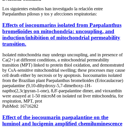
Los siguientes estudios han investigado la relación entre
Paepalanthus pilosus y tos y afecciones respiratorias:
Effects of isocoumarins isolated from Paepalanthus
bromelioides on mitochondria: uncoupling, and
induction/inhibition of mitochondrial permeability
transition.
Isolated mitochondria may undergo uncoupling, and in presence of
Ca(2+) at different conditions, a mitochondrial permeability
transition (MPT) linked to protein thiol oxidation, and demonstrated
by CsA-sensitive mitochondrial swelling; these processes may cause
cell death either by necrosis or by apoptosis. Isocoumarins isolated
from the Brazilian plant Paepalanthus bromelioides (Eriocaulaceae)
paepalantine (9,10-dihydroxy-5,7-dimethoxy-1H-
naptho(2,3c)pyran-1-one), 8,8'-paepalantine dimer, and vioxanthin
were assayed at 1-50 microM on isolated rat liver mitochondria, for
respiration, MPT, prot
PubMed: 16716282
Effect of the isocoumarin paepalantine on the
luminol and lucigenin amplified chemiluminescence