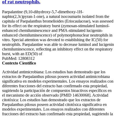
of rat neutrophils.
Paepalantine (9,10-dihydroxy-5,7-dimethoxy-1H-
naphto(2,3c)pyran-1-one), a natural isocoumarin isolated from the
capitula of Paepalanthus bromelioides (Eriocaulaceae), was assessed
for its effect on the respiratory burst (zymosan-stimulated luminol-
enhanced chemiluminescence and PMA-stimulated lucigenin-
enhanced chemiluminescence) of polymorphonuclear neutrophils in
vitro. Special attention was devoted to establishing the IC(50) for
neutrophils. Paepalantine was able to decrease luminol and lucigenin
chemiluminescence, reflecting an inhibitory effect on the respiratory
burst, with an ED(50) of
PubMed: 12808312
Contexto Científico
Actividad antimicrobiana: Los estudios han demostrado que los
extractos de Paepalanthus pilosus poseen actividad antimicrobiana
significativa en modelos experimentales. Los ensayos realizados con
diferentes fracciones del extracto han confirmado esta propiedad,
sugiriendo la participación de compuestos bioactivos específicos en
el mecanismo de acción observado [PMID 14630068]. Actividad
citotóxica: Los estudios han demostrado que los extractos de
Paepalanthus pilosus poseen actividad citotóxica significativa en
modelos experimentales. Los ensayos realizados con diferentes
fracciones del extracto han confirmado esta propiedad, sugiriendo la