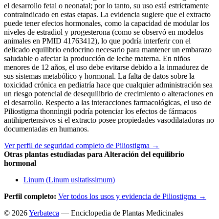
el desarrollo fetal o neonatal; por lo tanto, su uso está estrictamente
contraindicado en estas etapas. La evidencia sugiere que el extracto
puede tener efectos hormonales, como la capacidad de modular los
niveles de estradiol y progesterona (como se observó en modelos
animales en PMID 41763412), lo que podría interferir con el
delicado equilibrio endocrino necesario para mantener un embarazo
saludable o afectar la producción de leche materna. En niños
menores de 12 años, el uso debe evitarse debido a la inmadurez de
sus sistemas metabólico y hormonal. La falta de datos sobre la
toxicidad crónica en pediatría hace que cualquier administración sea
un riesgo potencial de desequilibrio de crecimiento o alteraciones en
el desarrollo. Respecto a las interacciones farmacológicas, el uso de
Piliostigma thonningii podría potenciar los efectos de fármacos
antihipertensivos si el extracto posee propiedades vasodilatadoras no
documentadas en humanos.
Ver perfil de seguridad completo de Piliostigma →
Otras plantas estudiadas para Alteración del equilibrio
hormonal
Linum (Linum usitatissimum)
Perfil completo:
Ver todos los usos y evidencia de Piliostigma →
© 2026
Yerbateca
— Enciclopedia de Plantas Medicinales