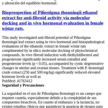
y alteración del equilibrio hormonal:
Bioprospection of Piliostigma thonningii ethanol
extract for anti-fibroid activity via molecular
docking and in vivo hormonal evaluation in female
wistar rats.
This study investigated anti-fibroid potential of Piliostigma
thonningii leaf extract using in vivo hormonal and histopathological
evaluations of the ethanolic extract in female wistar rats
complimented by in silico molecular docking of phytochemical
compounds. In vivo fibroid induction with diethylstilbestrol and
progesterone significantly increased serum estradiol and
progesterone levels (p < 0.05), accompanied by cystic degenerative
changes in uterine and ovarian tissues. Treatment with P. thonningii
crude extract (250 and 500 mg/kg) significantly reduced elevated
hormone levels as well as
PubMed: 41763412
Seguridad y Precauciones
La seguridad en el uso de Piliostigma thonningii es un campo que
requiere cautela, especialmente debido a la complejidad de sus
compuestos bioactivos. En cuanto al embarazo y la lactancia, no
existen estudios clínicos que garanticen la ausencia de riesgos para