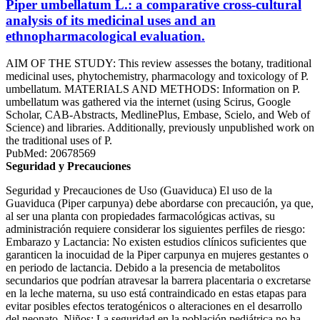
Piper umbellatum L.: a comparative cross-cultural
analysis of its medicinal uses and an
ethnopharmacological evaluation.
AIM OF THE STUDY: This review assesses the botany, traditional
medicinal uses, phytochemistry, pharmacology and toxicology of P.
umbellatum. MATERIALS AND METHODS: Information on P.
umbellatum was gathered via the internet (using Scirus, Google
Scholar, CAB-Abstracts, MedlinePlus, Embase, Scielo, and Web of
Science) and libraries. Additionally, previously unpublished work on
the traditional uses of P.
PubMed: 20678569
Seguridad y Precauciones
Seguridad y Precauciones de Uso (Guaviduca) El uso de la
Guaviduca (Piper carpunya) debe abordarse con precaución, ya que,
al ser una planta con propiedades farmacológicas activas, su
administración requiere considerar los siguientes perfiles de riesgo:
Embarazo y Lactancia: No existen estudios clínicos suficientes que
garanticen la inocuidad de la Piper carpunya en mujeres gestantes o
en periodo de lactancia. Debido a la presencia de metabolitos
secundarios que podrían atravesar la barrera placentaria o excretarse
en la leche materna, su uso está contraindicado en estas etapas para
evitar posibles efectos teratogénicos o alteraciones en el desarrollo
del neonato. Niños: La seguridad en la población pediátrica no ha