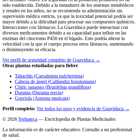
sido establecida. Debido a la inmadurez de los sistemas metabólicos
y renales en los niños, no se recomienda su administración sin
supervisión médica estricta, ya que la toxicidad potencial podría ser
mayor debido a la dificultad para procesar sus compuestos químicos.
Interacciones con fármacos: La Guaviduca puede interactuar con
diversos medicamentos debido a su capacidad para influir en las
enzimas del citocromo P450 en el hígado. Esto podría alterar la
velocidad con la que el cuerpo procesa otros fármacos, aumentando
o disminuyendo su eficacia.
Ver perfil de seguridad completo de Guaviduca →
Otras plantas estudiadas para fiebre
Tabachín (Caesalpinia pulcherrima)
Cabeza de ángel (Calliandra houstoniana)
Chiric sanango (Brunfelsia grandiflora)
Duranta (Duranta erecta)
Graviola (Annona muricata)
Perfil completo:
Ver todos los usos y evidencia de Guaviduca →
© 2026
Yerbateca
— Enciclopedia de Plantas Medicinales
La información es de carácter educativo. Consulte a un profesional
de salud.