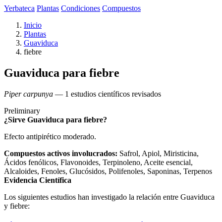
Yerbateca
Plantas
Condiciones
Compuestos
Inicio
Plantas
Guaviduca
fiebre
Guaviduca para fiebre
Piper carpunya
— 1 estudios científicos revisados
Preliminary
¿Sirve Guaviduca para fiebre?
Efecto antipirético moderado.
Compuestos activos involucrados:
Safrol, Apiol, Miristicina,
Ácidos fenólicos, Flavonoides, Terpinoleno, Aceite esencial,
Alcaloides, Fenoles, Glucósidos, Polifenoles, Saponinas, Terpenos
Evidencia Científica
Los siguientes estudios han investigado la relación entre Guaviduca
y fiebre: