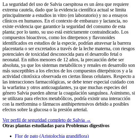
La seguridad del uso de Salvia caespitosa es un área que requiere
extrema cautela, dado que la evidencia científica actual se limita
principalmente a estudios in vitro (en laboratorio) y no a ensayos
clínicos en humanos. En el contexto de embarazo y lactancia, no
existe evidencia que garantice la seguridad del consumo de esta
planta; por lo tanto, su uso está estrictamente contraindicado. Los
compuestos bioactivos, como los diterpenos y flavonoides
identificados en estudios de la especie, podrían atravesar la barrera
placentaria o ser excretados a través de la leche materna, con riesgos
potenciales de toxicidad desconocida para el desarrollo fetal o
neonatal. En niños menores de 12 años, la precaución debe ser
absoluta, ya que los sistemas metabólicos y renales en desarrollo son
más susceptibles a los efectos de los compuestos diterpénicos y a la
actividad citotóxica observada en ciertas líneas celulares. Respecto a
las interacciones farmacológicas, se debe tener especial cuidado con
la warfarina y otros anticoagulantes, ya que muchas especies del
género Salvia pueden alterar la coagulación sanguínea. Asimismo, si
se utilizara para efectos metabólicos, podría existir una interacción
con la metformina o fármacos antihipertensivos debido a posibles
efectos sobre la glucosa o la presión arterial.
Ver perfil de seguridad completo de Salvia →
Otras plantas estudiadas para Problemas digestivos
Flor de pato (Aristolochia grandiflora)