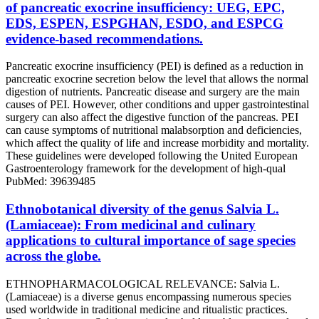
of pancreatic exocrine insufficiency: UEG, EPC,
EDS, ESPEN, ESPGHAN, ESDO, and ESPCG
evidence-based recommendations.
Pancreatic exocrine insufficiency (PEI) is defined as a reduction in
pancreatic exocrine secretion below the level that allows the normal
digestion of nutrients. Pancreatic disease and surgery are the main
causes of PEI. However, other conditions and upper gastrointestinal
surgery can also affect the digestive function of the pancreas. PEI
can cause symptoms of nutritional malabsorption and deficiencies,
which affect the quality of life and increase morbidity and mortality.
These guidelines were developed following the United European
Gastroenterology framework for the development of high-qual
PubMed: 39639485
Ethnobotanical diversity of the genus Salvia L.
(Lamiaceae): From medicinal and culinary
applications to cultural importance of sage species
across the globe.
ETHNOPHARMACOLOGICAL RELEVANCE: Salvia L.
(Lamiaceae) is a diverse genus encompassing numerous species
used worldwide in traditional medicine and ritualistic practices.