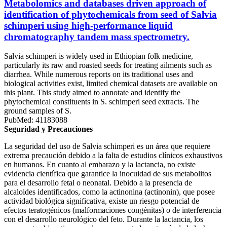
Metabolomics and databases driven approach of
identification of phytochemicals from seed of Salvia
schimperi using high-performance liquid
chromatography tandem mass spectrometry.
Salvia schimperi is widely used in Ethiopian folk medicine,
particularly its raw and roasted seeds for treating ailments such as
diarrhea. While numerous reports on its traditional uses and
biological activities exist, limited chemical datasets are available on
this plant. This study aimed to annotate and identify the
phytochemical constituents in S. schimperi seed extracts. The
ground samples of S.
PubMed: 41183088
Seguridad y Precauciones
La seguridad del uso de Salvia schimperi es un área que requiere
extrema precaución debido a la falta de estudios clínicos exhaustivos
en humanos. En cuanto al embarazo y la lactancia, no existe
evidencia científica que garantice la inocuidad de sus metabolitos
para el desarrollo fetal o neonatal. Debido a la presencia de
alcaloides identificados, como la actinonina (actinonin), que posee
actividad biológica significativa, existe un riesgo potencial de
efectos teratogénicos (malformaciones congénitas) o de interferencia
con el desarrollo neurológico del feto. Durante la lactancia, los