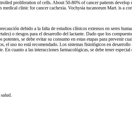
led proliferation of cells. About 50-80% of cancer patients develop 
 in medical clinic for cancer cachexia. Vochysia tucanorum Mart. is a c
ecaución debido a la falta de estudios clínicos extensos en seres human
tales) o riesgos para el desarrollo del lactante. Dado que los compuestos
s potentes, se debe evitar su consumo en estas etapas para prevenir cual
s, el uso no está recomendado. Los sistemas fisiológicos en desarrollo 
le. En cuanto a las interacciones farmacológicas, se debe tener especia
 salud.