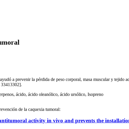
tumoral
ayudó a prevenir la pérdida de peso corporal, masa muscular y tejido a
D 33413302].
rpenos, ácido, ácido oleanólico, ácido ursólico, Isopreno
prevención de la caquexia tumoral:
titumoral activity in vivo and prevents the installatio