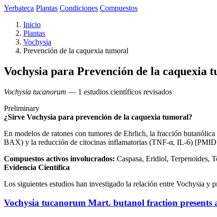
Yerbateca
Plantas
Condiciones
Compuestos
Inicio
Plantas
Vochysia
Prevención de la caquexia tumoral
Vochysia para Prevención de la caquexia 
Vochysia tucanorum
— 1 estudios científicos revisados
Preliminary
¿Sirve Vochysia para prevención de la caquexia tumoral?
En modelos de ratones con tumores de Ehrlich, la fracción butanólica 
BAX) y la reducción de citocinas inflamatorias (TNF-α, IL-6) [PMI
Compuestos activos involucrados:
Caspasa, Eridiol, Terpenoides, Te
Evidencia Científica
Los siguientes estudios han investigado la relación entre Vochysia y 
Vochysia tucanorum Mart. butanol fraction presents an