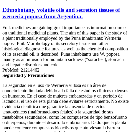
Ethnobotany, volatile oils and secretion tissues of
werneria poposa from Argentina.
Folk medicines are gaining great importance as information sources
on traditional medicinal plants. The aim of this paper is the study of
a plant traditionally employed by the Puna inhabitants: Werneria
poposa Phil. Morphology of its secretory tissue and other
histological diagnostic features, as well as the chemical composition
of its essential oil, is described. Puna inhabitants use W. poposa
mainly as an infusion for mountain sickness ("soroche"), stomach
and hepatic disorders and cold.
PubMed: 21214462
Seguridad y Precauciones
La seguridad en el uso de Werneria villosa es un área de
conocimiento limitada debido a la falta de estudios clínicos extensos
en humanos. En el caso de mujeres embarazadas y en periodo de
lactancia, el uso de esta planta debe evitarse estrictamente. No existe
evidencia científica que garantice la ausencia de efectos
teratogénicos (malformaciones fetales) o la seguridad de sus
metabolitos secundarios, como los compuestos de tipo benzofurano
o diterpenos, durante el desarrollo embrionario. Dado que la planta
puede contener compuestos bioactivos que atraviesan la barrera