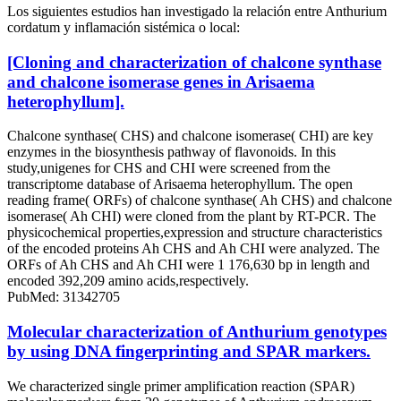
Los siguientes estudios han investigado la relación entre Anthurium
cordatum y inflamación sistémica o local:
[Cloning and characterization of chalcone synthase
and chalcone isomerase genes in Arisaema
heterophyllum].
Chalcone synthase( CHS) and chalcone isomerase( CHI) are key
enzymes in the biosynthesis pathway of flavonoids. In this
study,unigenes for CHS and CHI were screened from the
transcriptome database of Arisaema heterophyllum. The open
reading frame( ORFs) of chalcone synthase( Ah CHS) and chalcone
isomerase( Ah CHI) were cloned from the plant by RT-PCR. The
physicochemical properties,expression and structure characteristics
of the encoded proteins Ah CHS and Ah CHI were analyzed. The
ORFs of Ah CHS and Ah CHI were 1 176,630 bp in length and
encoded 392,209 amino acids,respectively.
PubMed: 31342705
Molecular characterization of Anthurium genotypes
by using DNA fingerprinting and SPAR markers.
We characterized single primer amplification reaction (SPAR)