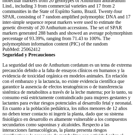
molecular markers from 20 genotypes of Anthurium andraeanum
Lind., including 3 from commercial varieties and 17 from 2
communities in the State of Espírito Santo, Brazil. Twenty-four
SPAR, consisting of 7 random amplified polymorphic DNA and 17
inter-simple sequence repeat markers were used to estimate the
genetic diversity of 20 Anthurium accessions. The set of SPAR
markers generated 288 bands and showed an average polymorphism
percentage of 93.39%, ranging from 71.43 to 100%. The
polymorphism information content (PIC) of the random
PubMed: 25062412
Seguridad y Precauciones
La seguridad del uso de Anthurium cordatum es un tema de extrema
precaución debido a la falta de ensayos clínicos en humanos y la
evidencia de toxicidad orgánica en modelos animales. En relación
con el embarazo y la lactancia, no existe evidencia científica que
garantice la ausencia de efectos teratogénicos o de transferencia
sistémica de metabolitos a través de la leche materna; por lo tanto, su
consumo está estrictamente contraindicado para mujeres gestantes y
lactantes para evitar riesgos potenciales al desarrollo fetal y neonatal.
En cuanto a la población pediátrica, los niños menores de 12 años
no deben tener contacto ni ingerir la planta, dado que su sistema
fisiológico en desarrollo es altamente vulnerable a los compuestos
secundarios como saponinas y alcaloides. Respecto a las
interacciones farmacológicas, la planta presenta riesgos