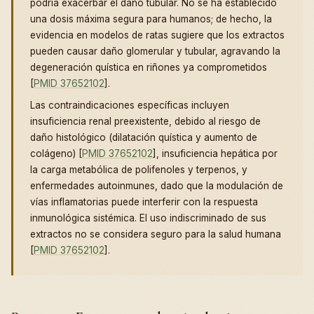
podría exacerbar el daño tubular. No se ha establecido
una dosis máxima segura para humanos; de hecho, la
evidencia en modelos de ratas sugiere que los extractos
pueden causar daño glomerular y tubular, agravando la
degeneración quística en riñones ya comprometidos
[
PMID 37652102
].
Las contraindicaciones específicas incluyen
insuficiencia renal preexistente, debido al riesgo de
daño histológico (dilatación quística y aumento de
colágeno) [
PMID 37652102
], insuficiencia hepática por
la carga metabólica de polifenoles y terpenos, y
enfermedades autoinmunes, dado que la modulación de
vías inflamatorias puede interferir con la respuesta
inmunológica sistémica. El uso indiscriminado de sus
extractos no se considera seguro para la salud humana
[
PMID 37652102
].