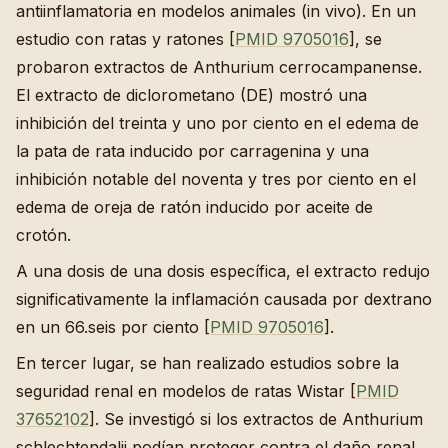
antiinflamatoria en modelos animales (in vivo). En un
estudio con ratas y ratones [
PMID 9705016
], se
probaron extractos de Anthurium cerrocampanense.
El extracto de diclorometano (DE) mostró una
inhibición del treinta y uno por ciento en el edema de
la pata de rata inducido por carragenina y una
inhibición notable del noventa y tres por ciento en el
edema de oreja de ratón inducido por aceite de
crotón.
A una dosis de una dosis específica, el extracto redujo
significativamente la inflamación causada por dextrano
en un 66.seis por ciento [
PMID 9705016
].
En tercer lugar, se han realizado estudios sobre la
seguridad renal en modelos de ratas Wistar [
PMID
37652102
]. Se investigó si los extractos de Anthurium
schlechtendalii podían proteger contra el daño renal