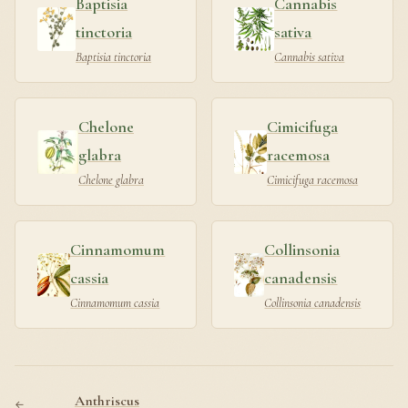
Baptisia
Cannabis
tinctoria
sativa
Baptisia tinctoria
Cannabis sativa
Chelone
Cimicifuga
glabra
racemosa
Chelone glabra
Cimicifuga racemosa
Cinnamomum
Collinsonia
cassia
canadensis
Cinnamomum cassia
Collinsonia canadensis
Anthriscus
←