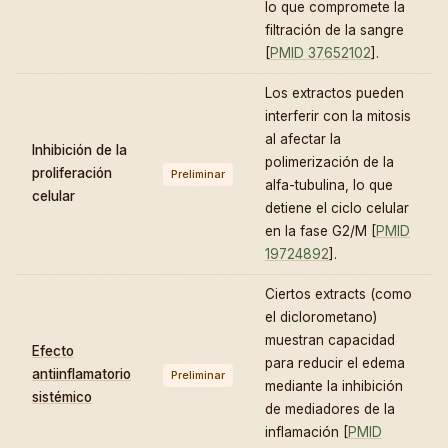
lo que compromete la
filtración de la sangre
[
PMID 37652102
].
Los extractos pueden
interferir con la mitosis
al afectar la
Inhibición de la
polimerización de la
proliferación
Preliminar
alfa-tubulina, lo que
celular
detiene el ciclo celular
en la fase G2/M [
PMID
19724892
].
Ciertos extracts (como
el diclorometano)
muestran capacidad
Efecto
para reducir el edema
antiinflamatorio
Preliminar
mediante la inhibición
sistémico
de mediadores de la
inflamación [
PMID