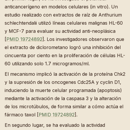
anticancerígeno en modelos celulares (in vitro). Un
estudio realizado con extractos de raíz de Anthurium
schlechtendalii utilizó líneas celulares malignas HL-60
y MCF-7 para evaluar su actividad anti-neoplásica
[
PMID 19724892
]. Los investigadores observaron que
el extracto de diclorometano logró una inhibición del
cincuenta por ciento en la proliferación de células HL-
60 utilizando solo 1.7 microgramos/ml.
El mecanismo implicó la activación de la proteína Chk2
y la supresión de los oncogenes Cdc25A y cyclin D1,
induciendo la muerte celular programada (apoptosis)
mediante la activación de la caspasa 3 y la alteración
de los microtúbulos, de forma similar a cómo actúa el
fármaco taxol [
PMID 19724892
].
En segundo lugar, se ha evaluado la actividad