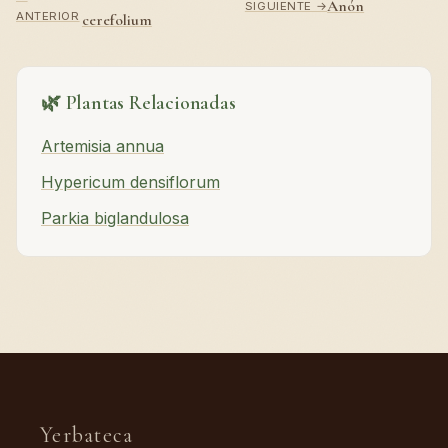
Anón
SIGUIENTE →
ANTERIOR
cerefolium
🌿 Plantas Relacionadas
Artemisia annua
Hypericum densiflorum
Parkia biglandulosa
Yerbateca