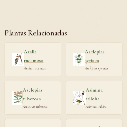
Plantas Relacionadas
Aralia
Asclepias
racemosa
syriaca
Aralia racemosa
Asclepias syriaca
Asclepias
Asimina
tuberosa
triloba
Asclepias tuberosa
Asimina triloba