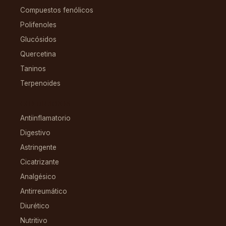
Compuestos fenólicos
Polifenoles
Glucósidos
Quercetina
Taninos
Terpenoides
CONDICIONES
Antiinflamatorio
Digestivo
Astringente
Cicatrizante
Analgésico
Antirreumático
Diurético
Nutritivo