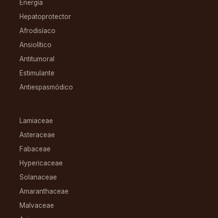
Energía
Hepatoprotector
Afrodisíaco
Ansiolítico
Antitumoral
Estimulante
Antiespasmódico
FAMILIAS
Lamiaceae
Asteraceae
Fabaceae
Hypericaceae
Solanaceae
Amaranthaceae
Malvaceae