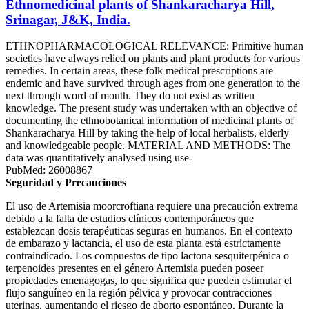
Ethnomedicinal plants of Shankaracharya Hill,
Srinagar, J&K, India.
ETHNOPHARMACOLOGICAL RELEVANCE: Primitive human
societies have always relied on plants and plant products for various
remedies. In certain areas, these folk medical prescriptions are
endemic and have survived through ages from one generation to the
next through word of mouth. They do not exist as written
knowledge. The present study was undertaken with an objective of
documenting the ethnobotanical information of medicinal plants of
Shankaracharya Hill by taking the help of local herbalists, elderly
and knowledgeable people. MATERIAL AND METHODS: The
data was quantitatively analysed using use-
PubMed: 26008867
Seguridad y Precauciones
El uso de Artemisia moorcroftiana requiere una precaución extrema
debido a la falta de estudios clínicos contemporáneos que
establezcan dosis terapéuticas seguras en humanos. En el contexto
de embarazo y lactancia, el uso de esta planta está estrictamente
contraindicado. Los compuestos de tipo lactona sesquiterpénica o
terpenoides presentes en el género Artemisia pueden poseer
propiedades emenagogas, lo que significa que pueden estimular el
flujo sanguíneo en la región pélvica y provocar contracciones
uterinas, aumentando el riesgo de aborto espontáneo. Durante la