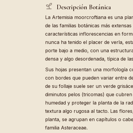
Descripción Botánica
La Artemisia moorcroftiana es una plan
de las familias botánicas más extensas
características inflorescencias en for
nunca ha tenido el placer de verla, es
porte bajo a medio, con una estructura
densa y algo desordenada, típica de las
Sus hojas presentan una morfología co
con bordes que pueden variar entre d
de su follaje suele ser un verde grisác
diminutos pelos (tricomas) que cubren 
humedad y proteger la planta de la radi
textura algo rugosa al tacto. Las flore
planta, se agrupan en capítulos o cabez
familia Asteraceae.