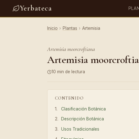
Yerbateca
PLA
Inicio
›
Plantas
›
Artemisia
Artemisia moorcroftiana
Artemisia moorcroftian
10 min de lectura
CONTENIDO
Clasificación Botánica
Descripción Botánica
Usos Tradicionales