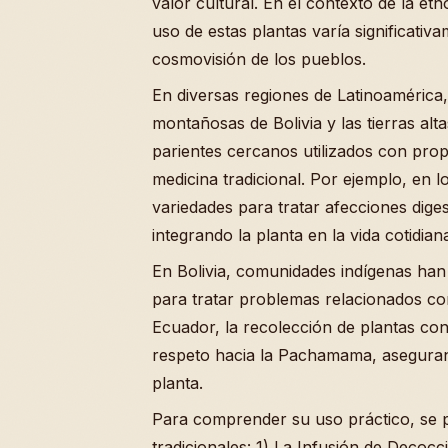
valor cultural. En el contexto de la e
uso de estas plantas varía significativ
cosmovisión de los pueblos.
En diversas regiones de Latinoamérica
montañosas de Bolivia y las tierras alt
parientes cercanos utilizados con propó
medicina tradicional. Por ejemplo, en l
variedades para tratar afecciones dige
integrando la planta en la vida cotidi
En Bolivia, comunidades indígenas han 
para tratar problemas relacionados con 
Ecuador, la recolección de plantas con 
respeto hacia la Pachamama, asegurand
planta.
Para comprender su uso práctico, se 
tradicionales: 1) La Infusión de Deco