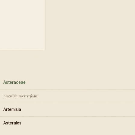
Asteraceae
Artemisia moorcroftiana
Artemisia
Asterales