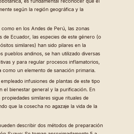
tnobotánica, es fundamental reconocer que el
amente según la región geográfica y la
, como en los Andes de Perú, las zonas
as de Ecuador, las especies de este género (o
sitos similares) han sido pilares en la
os pueblos andinos, se han utilizado diversas
stivas y para regular procesos inflamatorios,
ana como un elemento de sanación primaria.
empleado infusiones de plantas de este tipo
el bienestar general y la purificación. En
propiedades similares sigue rituales de
o que la cosecha no agazaje la vida de la
pueden describir dos métodos de preparación
cción Suave: Se toman aproximadamente 5 a