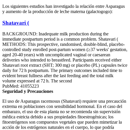
Los siguientes estudios han investigado la relación entre Asparagus
y aumento de la producción de leche materna (galactogogo):
Shatavari (
BACKGROUND: Inadequate milk production during the
immediate postpartum period is a common problem. Shatavari (
METHODS: This prospective, randomised, double-blind, placebo-
controlled study enrolled post-partum women (≥37 weeks' gestation,
aged 20-40 years) with uncomplicated vaginal or caesarean
deliveries who intended to breastfeed. Participants received either
Shatavari root extract (SHT; 300 mg) or placebo (PL) capsules twice
daily for 72 h postpartum. The primary outcomes included time to
evident breast fullness after the last feeding and the total milk
volume expressed at 72 h. The second
PubMed: 41055223
Seguridad y Precauciones
El uso de Asparagus racemosus (Shatavari) requiere una precaución
extrema en poblaciones con sensibilidad hormonal. En el caso del
embarazo, el uso de esta planta no se recomienda sin supervisión
médica estricta debido a sus propiedades fitoestrogénicas; los
fitoestrógenos son compuestos vegetales que pueden mimetizar la
acción de los estrógenos naturales en el cuerpo, lo que podría