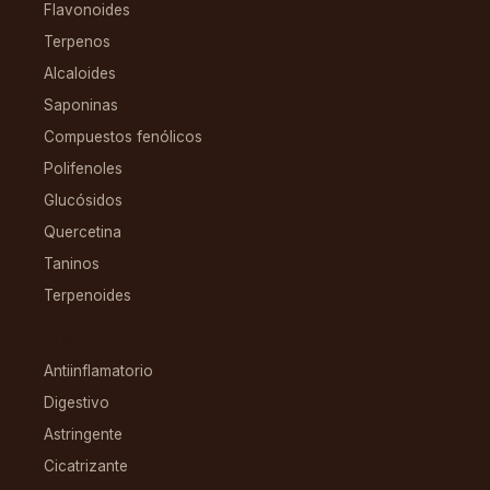
Flavonoides
Terpenos
Alcaloides
Saponinas
Compuestos fenólicos
Polifenoles
Glucósidos
Quercetina
Taninos
Terpenoides
CONDICIONES
Antiinflamatorio
Digestivo
Astringente
Cicatrizante