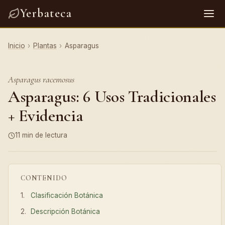
Yerbateca
Inicio
›
Plantas
›
Asparagus
Asparagus racemosus
Asparagus: 6 Usos Tradicionales
+ Evidencia
11 min de lectura
CONTENIDO
Clasificación Botánica
Descripción Botánica