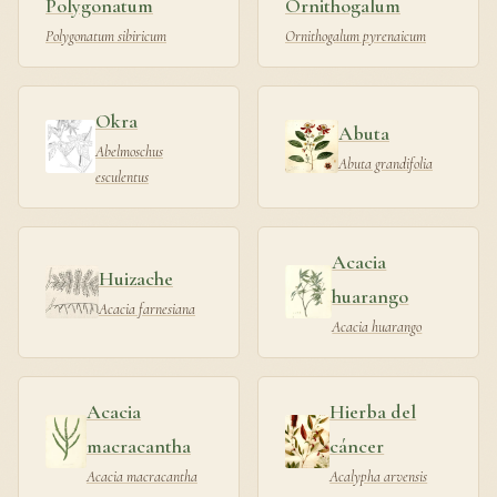
Polygonatum
Ornithogalum
Polygonatum sibiricum
Ornithogalum pyrenaicum
Okra
Abuta
Abelmoschus
Abuta grandifolia
esculentus
Acacia
Huizache
huarango
Acacia farnesiana
Acacia huarango
Acacia
Hierba del
macracantha
cáncer
Acacia macracantha
Acalypha arvensis