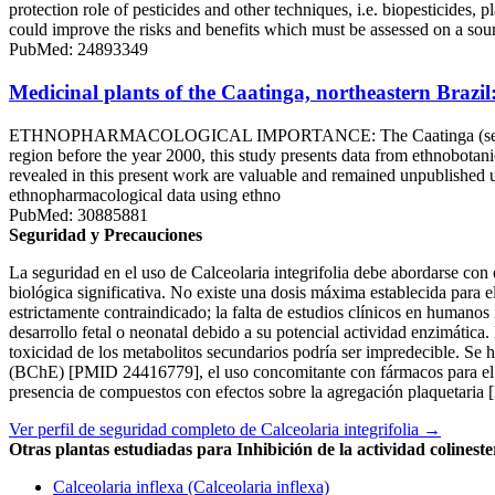
protection role of pesticides and other techniques, i.e. biopesticides,
could improve the risks and benefits which must be assessed on a sound s
PubMed: 24893349
Medicinal plants of the Caatinga, northeastern Brazi
ETHNOPHARMACOLOGICAL IMPORTANCE: The Caatinga (semi-arid region
region before the year 2000, this study presents data from ethnobota
revealed in this present work are valuable and remained unpublis
ethnopharmacological data using ethno
PubMed: 30885881
Seguridad y Precauciones
La seguridad en el uso de Calceolaria integrifolia debe abordarse con
biológica significativa. No existe una dosis máxima establecida para 
estrictamente contraindicado; la falta de estudios clínicos en humano
desarrollo fetal o neonatal debido a su potencial actividad enzimática
toxicidad de los metabolitos secundarios podría ser impredecible. Se ha
(BChE) [PMID 24416779], el uso concomitante con fármacos para el Alz
presencia de compuestos con efectos sobre la agregación plaquetaria
Ver perfil de seguridad completo de Calceolaria integrifolia →
Otras plantas estudiadas para Inhibición de la actividad colineste
Calceolaria inflexa (Calceolaria inflexa)