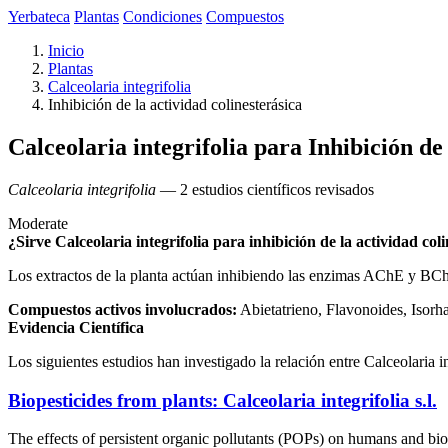
Yerbateca
Plantas
Condiciones
Compuestos
Inicio
Plantas
Calceolaria integrifolia
Inhibición de la actividad colinesterásica
Calceolaria integrifolia para Inhibición de 
Calceolaria integrifolia
— 2 estudios científicos revisados
Moderate
¿Sirve Calceolaria integrifolia para inhibición de la actividad col
Los extractos de la planta actúan inhibiendo las enzimas AChE y BChE, 
Compuestos activos involucrados:
Abietatrieno, Flavonoides, Isorh
Evidencia Científica
Los siguientes estudios han investigado la relación entre Calceolaria in
Biopesticides from plants: Calceolaria integrifolia s.l.
The effects of persistent organic pollutants (POPs) on humans and bio