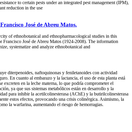
 resistance to certain pests under an integrated pest management (IPM),
cant reduction in the use
r Francisco José de Abreu Matos.
f ethnobotanical and ethnopharmacological studies in this
ssor Francisco José de Abreu Matos (1924-2008). The information
e, systematize and analyze ethnobotanical and
uye diterpenoides, naftoquinonas y feniletanoides con actividad
ro. En cuanto al embarazo y la lactancia, el uso de esta planta está
 se excreten en la leche materna, lo que podría comprometer el
ción, ya que sus sistemas metabólicos están en desarrollo y la
ad para inhibir la acetilcolinesterasa (AChE) y la butirilcolinesterasa
nte estos efectos, provocando una crisis colinérgica. Asimismo, la
como la warfarina, aumentando el riesgo de hemorragias.