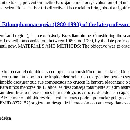
 plant extracts, prevention methods, organic methods, evaluation of plant
cientific basis. For this directive it is crucial to bring about a signifi
l: Ethnopharmacopeia (1980-1990) of the late professo
), is an exclusively Brazilian biome. Considering the scarcity o
nical expeditions carried out between 1980 and 1990, by the late profe
hed until now. MATERIALS AND METHODS: The objective was to organiz
 extrema cautela debido a su compleja composición química, la cual incl
el consumo humano, lo que impide determinar un margen terapéutico segu
s impide asegurar que sus compuestos no crucen la barrera placentaria o
. Para niños menores de 12 años, se desaconseja totalmente su administra
n identificado interacciones farmacológicas críticas: debido a su capacid
heimer o inhibidores de la colinesterasa podría potenciar peligrosame
 [PMID 8372152] sugiere un riesgo de interacción con anticoagulantes 
rásica