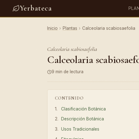
Yerbateca
PLA
Inicio
›
Plantas
›
Calceolaria scabiosaefolia
Calceolaria scabiosaefolia
Calceolaria scabiosaefo
9 min de lectura
CONTENIDO
Clasificación Botánica
Descripción Botánica
Usos Tradicionales