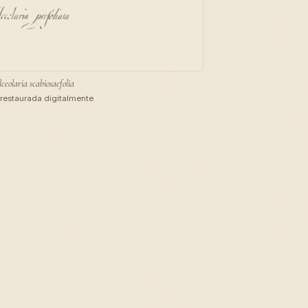
ceolaria scabiosaefolia
restaurada digitalmente