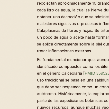
recolectan aproximadamente 10 gramos
cada litro de agua, la cual se hierve d
obtener una decocción que se administra
malestares digestivos o procesos inflam
Cataplasmas de flores y hojas: Se tritu
un poco de agua o aceite hasta formar
se aplica directamente sobre la piel d
tratar inflamaciones externas.
Es fundamental mencionar que, aunque
identificado compuestos como los diter
en el género Calceolaria [
PMID 35952
uso tradicional se basa en una sabidur
que debe ser respetada como un conoc
autónomo. Históricamente, la explorac
parte de las expediciones botánicas c
nuevos recursos, aunque muchas vece