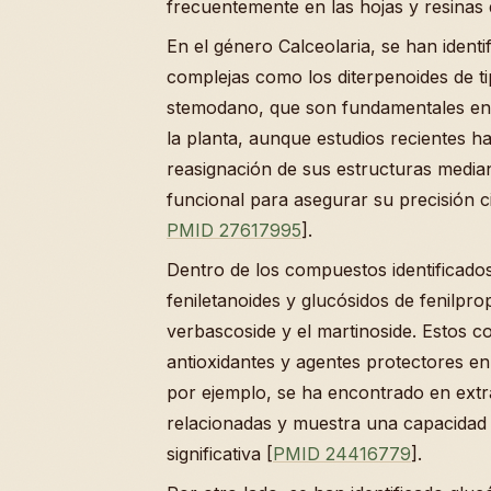
frecuentemente en las hojas y resinas d
En el género Calceolaria, se han identi
complejas como los diterpenoides de t
stemodano, que son fundamentales en 
la planta, aunque estudios recientes h
reasignación de sus estructuras media
funcional para asegurar su precisión ci
PMID 27617995
].
Dentro de los compuestos identificado
feniletanoides y glucósidos de fenilpr
verbascoside y el martinoside. Estos
antioxidantes y agentes protectores en 
por ejemplo, se ha encontrado en extr
relacionadas y muestra una capacidad 
significativa [
PMID 24416779
].