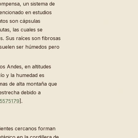
compensa, un sistema de
mencionado en estudios
rutos son cápsulas
tas, las cuales se
s. Sus raíces son fibrosas
 suelen ser húmedos pero
os Andes, en altitudes
río y la humedad es
mas de alta montaña que
estrecha debido a
5575179
].
arientes cercanos forman
ánico en la cordillera de