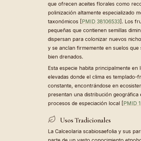
que ofrecen aceites florales como re
polinización altamente especializado 
taxonómicos [
PMID 38106533
]. Los f
pequeñas que contienen semillas diminu
dispersan para colonizar nuevos nicho
y se anclan firmemente en suelos que
bien drenados.
Esta especie habita principalmente en l
elevadas donde el clima es templado-f
constante, encontrándose en ecosiste
presentan una distribución geográfica 
procesos de especiación local [
PMID 1
Usos Tradicionales
La Calceolaria scabiosaefolia y sus p
parte de un vasto conocimiento etnobot