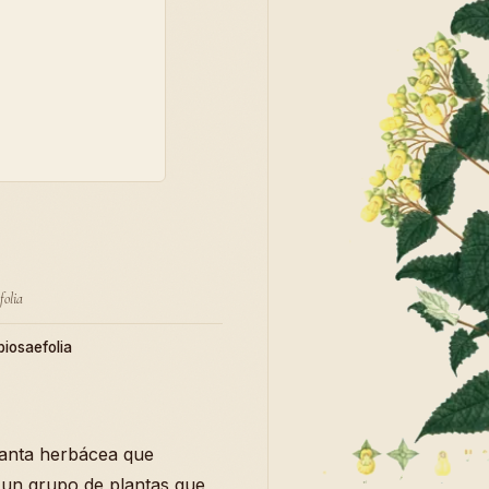
folia
biosaefolia
planta herbácea que
, un grupo de plantas que