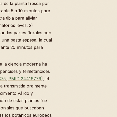
 de la planta fresca por
urante 5 a 10 minutos para
 tibia para aliviar
atorios leves. 2)
ran las partes florales con
 una pasta espesa, la cual
urante 20 minutos para
 la ciencia moderna ha
penoides y feniletanoides
375
,
PMID 24416779
], el
ía transmitida oralmente
imiento válido y
ión de estas plantas fue
oloniales que buscaban
s los botánicos europeos