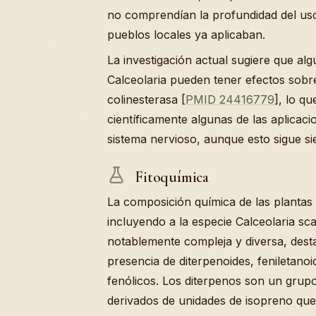
no comprendían la profundidad del uso
pueblos locales ya aplicaban.
La investigación actual sugiere que al
Calceolaria pueden tener efectos sobre 
colinesterasa [
PMID 24416779
], lo qu
científicamente algunas de las aplicaci
sistema nervioso, aunque esto sigue si
Fitoquímica
La composición química de las plantas 
incluyendo a la especie Calceolaria sca
notablemente compleja y diversa, dest
presencia de diterpenoides, feniletano
fenólicos. Los diterpenos son un gru
derivados de unidades de isopreno qu