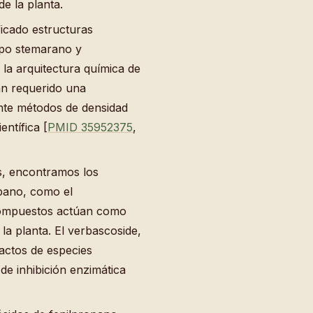
e la planta.
ficado estructuras
ipo stemarano y
la arquitectura química de
an requerido una
nte métodos de densidad
entífica [
PMID 35952375
,
s, encontramos los
opano, como el
 compuestos actúan como
la planta. El verbascoside,
actos de especies
de inhibición enzimática