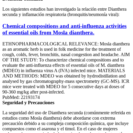
Los siguientes estudios han investigado la relación entre Dianthera
secunda y inflamación respiratoria (bronquitis/neumonía viral):
Chemical compositions and anti-influenza activities
of essential oils from Mosla dianthera.
ETHNOPHARMACOLOGICAL RELEVANCE: Mosla dianthera
as an aromatic herb is used in folk medicine for the treatment of
cough, colds, fever, bronchitis, nasal congestion and headache. AIM
OF THE STUDY: To characterize chemical compositions and to
evaluate the anti-influenza effects of essential oils of M. dianthera
(MDEO) in influenza virus A (IVA) infected mice. MATERIALS
AND METHODS: MDEO was obtained by hydrodistillation and
analysed by gas chromatography-mass spectrometry (GC-MS). ICR
mice were treated with MDEO for 5 consecutive days at doses of
90-360 mg/kg after post-infected.
PubMed: 22193174
Seguridad y Precauciones
La seguridad del uso de Dianthera secunda (comúnmente referida en
estudios como Mosla dianthera) debe abordarse con extrema
precaución debido a su compleja composición química, que incluye
compuestos como el asarona y el timol. En el caso de mujeres