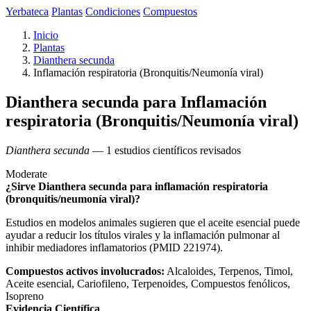
Yerbateca
Plantas
Condiciones
Compuestos
Inicio
Plantas
Dianthera secunda
Inflamación respiratoria (Bronquitis/Neumonía viral)
Dianthera secunda para Inflamación
respiratoria (Bronquitis/Neumonía viral)
Dianthera secunda
— 1 estudios científicos revisados
Moderate
¿Sirve Dianthera secunda para inflamación respiratoria
(bronquitis/neumonía viral)?
Estudios en modelos animales sugieren que el aceite esencial puede
ayudar a reducir los títulos virales y la inflamación pulmonar al
inhibir mediadores inflamatorios (PMID 221974).
Compuestos activos involucrados:
Alcaloides, Terpenos, Timol,
Aceite esencial, Cariofileno, Terpenoides, Compuestos fenólicos,
Isopreno
Evidencia Científica