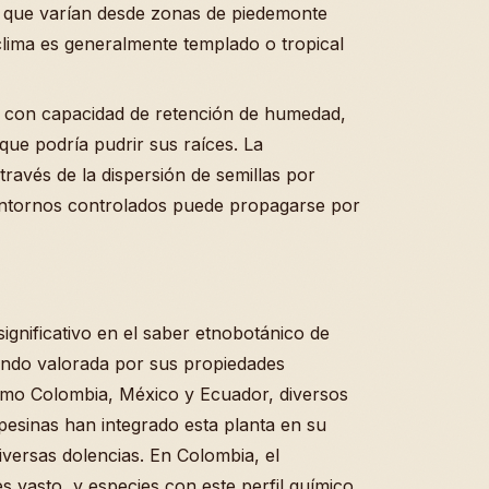
s que varían desde zonas de piedemonte
lima es generalmente templado o tropical
o con capacidad de retención de humedad,
ue podría pudrir sus raíces. La
ravés de la dispersión de semillas por
 entornos controlados puede propagarse por
gnificativo en el saber etnobotánico de
iendo valorada por sus propiedades
omo Colombia, México y Ecuador, diversos
esinas han integrado esta planta en su
versas dolencias. En Colombia, el
s vasto, y especies con este perfil químico