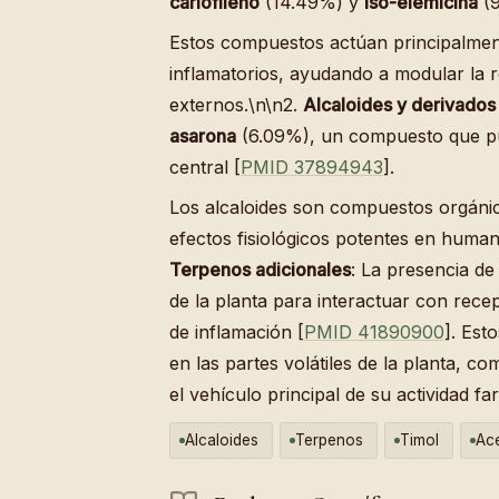
cariofileno
(14.49%) y
iso-elemicina
(9
Estos compuestos actúan principalmen
inflamatorios, ayudando a modular la 
externos.\n\n2.
Alcaloides y derivados
asarona
(6.09%), un compuesto que pue
central [
PMID 37894943
].
Los alcaloides son compuestos orgánic
efectos fisiológicos potentes en human
Terpenos adicionales
: La presencia d
de la planta para interactuar con rece
de inflamación [
PMID 41890900
]. Est
en las partes volátiles de la planta, co
el vehículo principal de su actividad 
Alcaloides
Terpenos
Timol
Ace