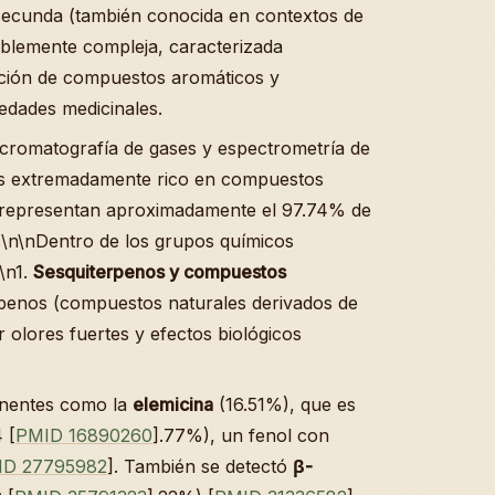
secunda (también conocida en contextos de
blemente compleja, caracterizada
ación de compuestos aromáticos y
edades medicinales.
e cromatografía de gases y espectrometría de
a es extremadamente rico en compuestos
s representan aproximadamente el 97.74% de
.\n\nDentro de los grupos químicos
n\n1.
Sesquiterpenos y compuestos
rpenos (compuestos naturales derivados de
 olores fuertes y efectos biológicos
onentes como la
elemicina
(16.51%), que es
 [
PMID 16890260
].77%), un fenol con
ID 27795982
]. También se detectó
β-