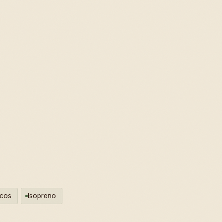
icos
Isopreno