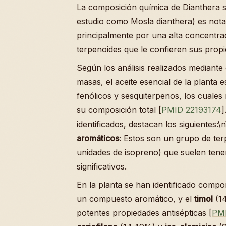
La composición química de Dianthera 
estudio como Mosla dianthera) es nota
principalmente por una alta concentr
terpenoides que le confieren sus propi
Según los análisis realizados mediant
masas, el aceite esencial de la plant
fenólicos y sesquiterpenos, los cuale
su composición total [
PMID 22193174
]
identificados, destacan los siguientes:\
aromáticos
: Estos son un grupo de te
unidades de isopreno) que suelen tener
significativos.
En la planta se han identificado comp
un compuesto aromático, y el
timol
(14
potentes propiedades antisépticas [
PM