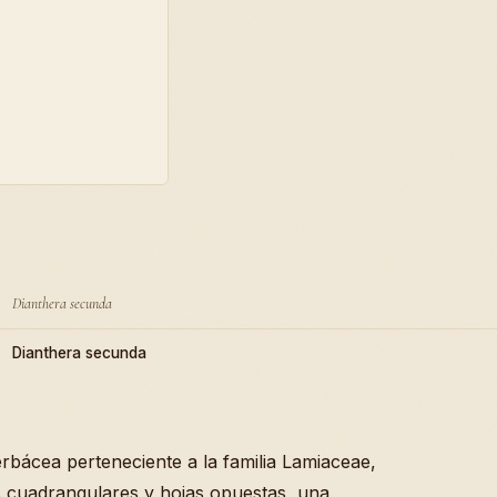
Dianthera secunda
Dianthera secunda
rbácea perteneciente a la familia Lamiaceae,
os cuadrangulares y hojas opuestas, una