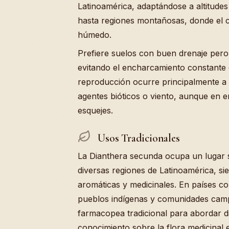
Latinoamérica, adaptándose a altitude
hasta regiones montañosas, donde el c
húmedo.
Prefiere suelos con buen drenaje per
evitando el encharcamiento constante q
reproducción ocurre principalmente a t
agentes bióticos o viento, aunque en
esquejes.
Usos Tradicionales
La Dianthera secunda ocupa un lugar si
diversas regiones de Latinoamérica, s
aromáticas y medicinales. En países c
pueblos indígenas y comunidades camp
farmacopea tradicional para abordar di
conocimiento sobre la flora medicinal e