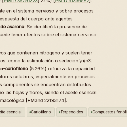
 [
PMID 35791323
].22%) [
PMID 31336582
].
te en el sistema nervioso y sobre procesos
respuesta del cuerpo ante agentes
 de asarona
: Se identificó la presencia de
de tener efectos sobre el sistema nervioso
os que contienen nitrógeno y suelen tener
os, como la estimulación o sedación.\n\n3.
e
α-cariofileno
(5.26%) refuerza la capacidad
ptores celulares, especialmente en procesos
os componentes se encuentran distribuidos
mo las hojas y flores, siendo el aceite esencial
farmacológica [PMand 22193174].
ite esencial
Cariofileno
Terpenoides
Compuestos fenól