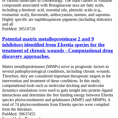
of various molecules in cosmetology. The main classes of valuable
compounds associated with Boraginaceae taxa are fatty acids,
including γ-linolenic acid, essential oils, phenolic acids (e.g.,
rosmarinic acid), flavonoids, anthocyanins, tannins, and saponins.
Highly specific are naphthoquinone pigments (including shikonin)
and all
PubMed: 39519729
Potential matrix metalloproteinase 2 and 9
inhibitors identified from Ehretia species for the
treatment of chronic wounds - Computational drug
discovery approaches.
Matrix metalloproteinases (MMPs) serve as prognostic factors in
several pathophysiological conditions, including chronic wounds.
Therefore, they are considered important therapeutic targets in the
intervention and treatment of these conditions. In this study,
computational tools such as molecular docking and molecular
dynamics simulations were used to gain insight into protein‒ligand
interactions and determine the free binding energy between Ehretia
species phytoconstituents and gelatinases (MMP2 and MMP9). A
total of 74 phytoconstituents from Ehretia species were compiled
from the literature,
PubMed: 39637455