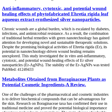
Anti-inflammatory, cytotoxic, and potential wound
healing effects of phytofabricated Ehretia rigida leaf
aqueous extract-synthesized silver nanoparticles.
Chronic wounds are a global burden, which is escalated by diabetes,
infections, and antimicrobial resistance. As a result, the combination
of traditional herbal remedies with green nanotechnology has gained
attention for developing novel and sustainable therapeutic solutions.
Despite the promising biological activities of Ehretia rigida (Er), its
potential in nanotechnology-driven wound healing remains
unexplored. This study investigated the in vitro anti-inflammatory,
cytotoxic, and potential wound-healing effects of Er silver
nanoparticles (Er-AgNPs). The stability of the Er-AgNPs was tested
PubMed: 41249433
Metabolites Obtained from Boraginaceae Plants as
Potential Cosmetic Ingredients-A Review.
One of the challenges of the pharmaceutical and cosmetic industries
is to deliver biochemical compounds that can be advantageous for
the skin. Research on Boraginaceae taxa has confirmed their use in
traditional medicine and proved the potential biological importance