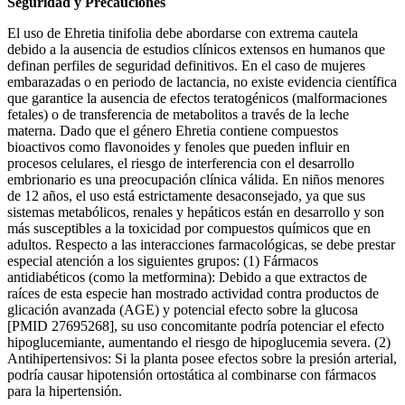
Seguridad y Precauciones
El uso de Ehretia tinifolia debe abordarse con extrema cautela
debido a la ausencia de estudios clínicos extensos en humanos que
definan perfiles de seguridad definitivos. En el caso de mujeres
embarazadas o en periodo de lactancia, no existe evidencia científica
que garantice la ausencia de efectos teratogénicos (malformaciones
fetales) o de transferencia de metabolitos a través de la leche
materna. Dado que el género Ehretia contiene compuestos
bioactivos como flavonoides y fenoles que pueden influir en
procesos celulares, el riesgo de interferencia con el desarrollo
embrionario es una preocupación clínica válida. En niños menores
de 12 años, el uso está estrictamente desaconsejado, ya que sus
sistemas metabólicos, renales y hepáticos están en desarrollo y son
más susceptibles a la toxicidad por compuestos químicos que en
adultos. Respecto a las interacciones farmacológicas, se debe prestar
especial atención a los siguientes grupos: (1) Fármacos
antidiabéticos (como la metformina): Debido a que extractos de
raíces de esta especie han mostrado actividad contra productos de
glicación avanzada (AGE) y potencial efecto sobre la glucosa
[PMID 27695268], su uso concomitante podría potenciar el efecto
hipoglucemiante, aumentando el riesgo de hipoglucemia severa. (2)
Antihipertensivos: Si la planta posee efectos sobre la presión arterial,
podría causar hipotensión ortostática al combinarse con fármacos
para la hipertensión.