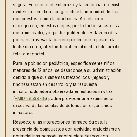
segura. En cuanto al embarazo y la lactancia, no existe
evidencia científica que garantice la inocuidad de sus
compuestos, como la biochanina A o el ácido
clorogénico, en estas etapas; por lo tanto, su uso está
contraindicado, ya que los polifenoles y flavonoides
podrían atravesar la barrera placentaria o pasar a la
leche materna, afectando potencialmente el desarrollo
fetal o neonatal.
Para la población pediátrica, específicamente niños
menores de 12 años, se desaconseja su administración
debido a que sus sistemas metabólicos (hígado y
riñones) están en desarrollo y la respuesta
inmunomoduladora observada en estudios in vitro
(
PMID 28539718
) podría provocar una estimulación
excesiva de las células de defensa en organismos
inmaduros.
Respecto a las interacciones farmacológicas, la
presencia de compuestos con actividad antioxidante y
potencial inmunomodulador sugiere riesgos con