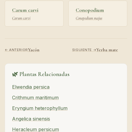
Carum carvi
Conopodium
Carum carvi
Conopodium majus
Yacón
Yerba mate
← ANTERIOR
SIGUIENTE →
🌿 Plantas Relacionadas
Elwendia persica
Crithmum maritimum
Eryngium heterophyllum
Angelica sinensis
Heracleum persicum