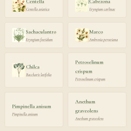
Centella
Cabezona
Centella asiatica
Eryngium carlinae
Sachaculantro
Marco
Eryngium foetidum
Ambrosia peruviana
Petroselinum
Chilca
crispum
Baccharis latifolia
Petroselinum crispum
Anethum
Pimpinella anisum
graveolens
Pimpinella anisum
Anethum graveolens