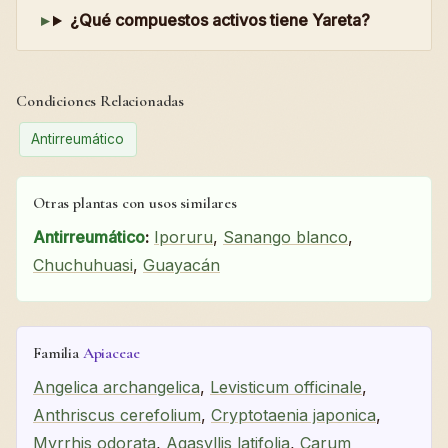
¿Qué compuestos activos tiene Yareta?
Condiciones Relacionadas
Antirreumático
Otras plantas con usos similares
Antirreumático
:
Iporuru
,
Sanango blanco
,
Chuchuhuasi
,
Guayacán
Familia
Apiaceae
Angelica archangelica
,
Levisticum officinale
,
Anthriscus cerefolium
,
Cryptotaenia japonica
,
Myrrhis odorata
,
Agasyllis latifolia
,
Carum