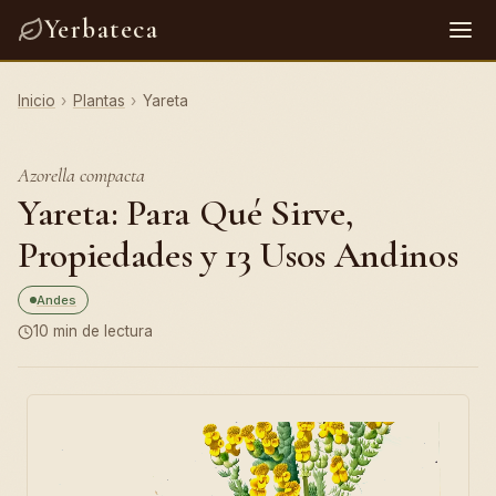
Yerbateca
Inicio
›
Plantas
›
Yareta
Azorella compacta
Yareta: Para Qué Sirve,
Propiedades y 13 Usos Andinos
Andes
10 min de lectura