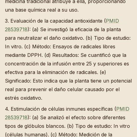
medicina tradicional atribuye a ella, proporcionando
una base química real a su uso.
3. Evaluación de la capacidad antioxidante (
PMID
28539718
): (a) Se investigó la eficacia de la planta
para neutralizar el daño oxidativo. (b) Tipo de estudio:
In vitro. (c) Método: Ensayos de radicales libres
mediante DPPH. (d) Resultados: Se cuantificó que la
concentración de la infusión entre 25 y superiores es
efectiva para la eliminación de radicales. (e)
Significado: Esto indica que la planta tiene un potencial
real para prevenir el daño celular causado por el
estrés oxidativo.
4. Estimulación de células inmunes específicas (
PMID
28539718
): (a) Se analizó el efecto sobre diferentes
tipos de glóbulos blancos. (b) Tipo de estudio: In vitro
(células humanas). (c) Método: Medición de la