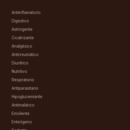
CONDICIONES
Antiinflamatorio
Digestivo
Astringente
Cicatrizante
Analgésico
Antirreumático
Diurético
Nutritivo
Respiratorio
Antiparasitario
Hipoglucemiante
Antimalárico
Emoliente
Enteógeno