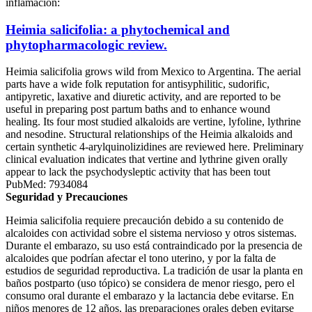
inflamación:
Heimia salicifolia: a phytochemical and
phytopharmacologic review.
Heimia salicifolia grows wild from Mexico to Argentina. The aerial
parts have a wide folk reputation for antisyphilitic, sudorific,
antipyretic, laxative and diuretic activity, and are reported to be
useful in preparing post partum baths and to enhance wound
healing. Its four most studied alkaloids are vertine, lyfoline, lythrine
and nesodine. Structural relationships of the Heimia alkaloids and
certain synthetic 4-arylquinolizidines are reviewed here. Preliminary
clinical evaluation indicates that vertine and lythrine given orally
appear to lack the psychodysleptic activity that has been tout
PubMed: 7934084
Seguridad y Precauciones
Heimia salicifolia requiere precaución debido a su contenido de
alcaloides con actividad sobre el sistema nervioso y otros sistemas.
Durante el embarazo, su uso está contraindicado por la presencia de
alcaloides que podrían afectar el tono uterino, y por la falta de
estudios de seguridad reproductiva. La tradición de usar la planta en
baños postparto (uso tópico) se considera de menor riesgo, pero el
consumo oral durante el embarazo y la lactancia debe evitarse. En
niños menores de 12 años, las preparaciones orales deben evitarse