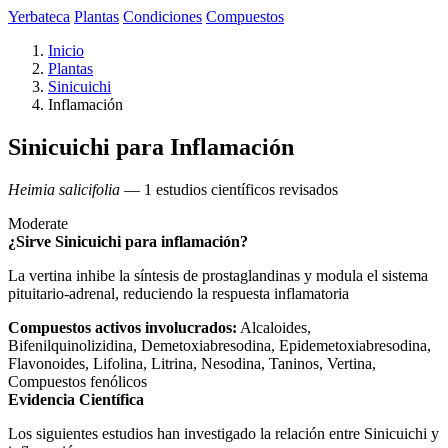
Yerbateca
Plantas
Condiciones
Compuestos
Inicio
Plantas
Sinicuichi
Inflamación
Sinicuichi para Inflamación
Heimia salicifolia
— 1 estudios científicos revisados
Moderate
¿Sirve Sinicuichi para inflamación?
La vertina inhibe la síntesis de prostaglandinas y modula el sistema
pituitario-adrenal, reduciendo la respuesta inflamatoria
Compuestos activos involucrados:
Alcaloides,
Bifenilquinolizidina, Demetoxiabresodina, Epidemetoxiabresodina,
Flavonoides, Lifolina, Litrina, Nesodina, Taninos, Vertina,
Compuestos fenólicos
Evidencia Científica
Los siguientes estudios han investigado la relación entre Sinicuichi y