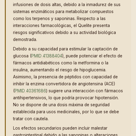
infusiones de dosis altas, debido a la inmadurez de sus
sistemas enzimáticos para metabolizar compuestos
como los terpenos y saponinas. Respecto a las
interacciones farmacológicas, el Quelite presenta
riesgos significativos debido a su actividad biológica
demostrada.
Debido a su capacidad para estimular la captación de
glucosa (
PMID 41388404
), puede potenciar el efecto de
fármacos antidiabéticos como la metformina o la
insulina, aumentando el riesgo de hipoglucemia.
Asimismo, la presencia de péptidos con capacidad de
inhibir la enzima convertidora de angiotensina (ACE)
(
PMID 40361686
) sugiere una interacción con fármacos
antihipertensivos, lo que podría provocar hipotensión.
No se dispone de una dosis máxima de seguridad
establecida para usos medicinales, por lo que se debe
tratar con cautela.
Los efectos secundarios pueden incluir malestar
gastrointestinal debido a las saponinas o alteraciones