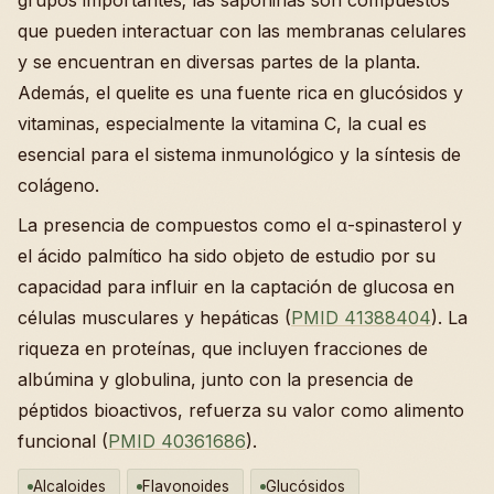
grupos importantes; las saponinas son compuestos
que pueden interactuar con las membranas celulares
y se encuentran en diversas partes de la planta.
Además, el quelite es una fuente rica en glucósidos y
vitaminas, especialmente la vitamina C, la cual es
esencial para el sistema inmunológico y la síntesis de
colágeno.
La presencia de compuestos como el α-spinasterol y
el ácido palmítico ha sido objeto de estudio por su
capacidad para influir en la captación de glucosa en
células musculares y hepáticas (
PMID 41388404
). La
riqueza en proteínas, que incluyen fracciones de
albúmina y globulina, junto con la presencia de
péptidos bioactivos, refuerza su valor como alimento
funcional (
PMID 40361686
).
Alcaloides
Flavonoides
Glucósidos