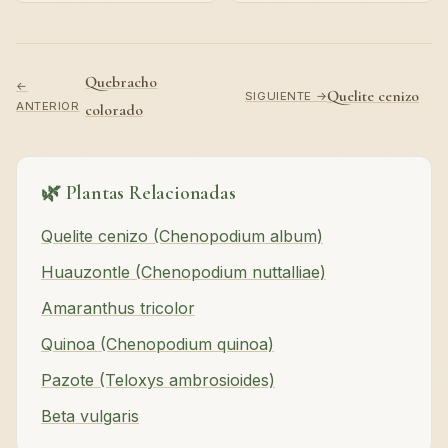
Quebracho
←
Quelite cenizo
SIGUIENTE →
ANTERIOR
colorado
🌿 Plantas Relacionadas
Quelite cenizo (Chenopodium album)
Huauzontle (Chenopodium nuttalliae)
Amaranthus tricolor
Quinoa (Chenopodium quinoa)
Pazote (Teloxys ambrosioides)
Beta vulgaris