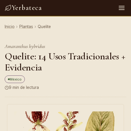
Yerbateca
Inicio
›
Plantas
›
Quelite
Amaranthus hybridus
Quelite: 14 Usos Tradicionales +
Evidencia
México
9 min de lectura