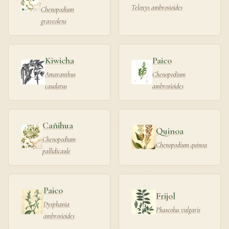
Teloxys ambrosioides
Chenopodium
graveolens
Kiwicha
Paico
Amaranthus
Chenopodium
caudatus
ambrosioides
Cañihua
Quinoa
Chenopodium
Chenopodium quinoa
pallidicaule
Paico
Frijol
Dysphania
Phaseolus vulgaris
ambrosioides