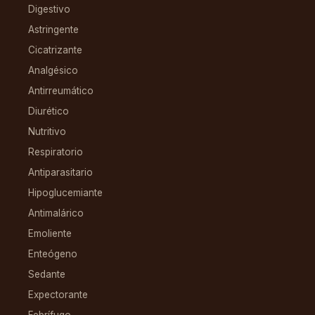
Digestivo
Astringente
Cicatrizante
Analgésico
Antirreumático
Diurético
Nutritivo
Respiratorio
Antiparasitario
Hipoglucemiante
Antimalárico
Emoliente
Enteógeno
Sedante
Expectorante
Febrífugo