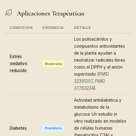
Aplicaciones Terapéuticas
CONDICIÓN
EVIDENCIA
DETALLE
Los polisacáridos y
compuestos antioxidantes
de la planta ayudan a
Estrés
neutralizar radicales libres
oxidativo
Moderada
como el DPPH y el anión
reducido
superóxido (
PMID
32391207
,
PMID
37763234
).
Actividad antidiabética y
metabolismo de la
glucosa: Un estudio in
vitro realizado en modelos
Diabetes
de células humanas
Preclínico
(hepatocitos C3A) y