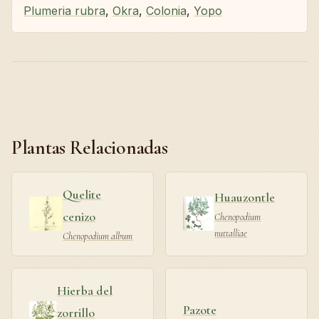
Plumeria rubra
,
Okra
,
Colonia
,
Yopo
Plantas Relacionadas
Quelite
Huauzontle
cenizo
Chenopodium
nuttalliae
Chenopodium album
Hierba del
Pazote
zorrillo