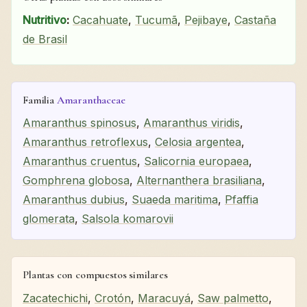
Nutritivo
:
Cacahuate
,
Tucumã
,
Pejibaye
,
Castaña
de Brasil
Familia
Amaranthaceae
Amaranthus spinosus
,
Amaranthus viridis
,
Amaranthus retroflexus
,
Celosia argentea
,
Amaranthus cruentus
,
Salicornia europaea
,
Gomphrena globosa
,
Alternanthera brasiliana
,
Amaranthus dubius
,
Suaeda maritima
,
Pfaffia
glomerata
,
Salsola komarovii
Plantas con compuestos similares
Zacatechichi
,
Crotón
,
Maracuyá
,
Saw palmetto
,