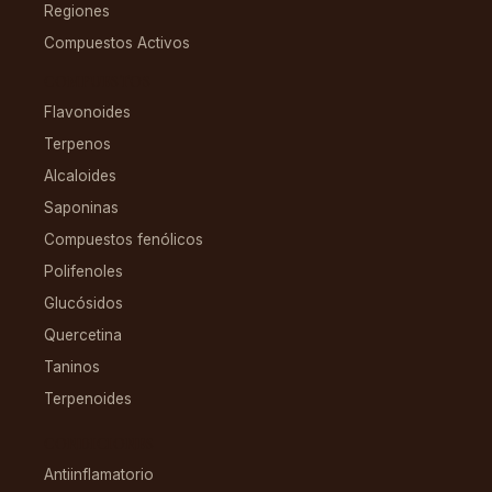
Regiones
Compuestos Activos
COMPUESTOS
Flavonoides
Terpenos
Alcaloides
Saponinas
Compuestos fenólicos
Polifenoles
Glucósidos
Quercetina
Taninos
Terpenoides
CONDICIONES
Antiinflamatorio