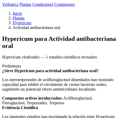
Yerbateca
Plantas
Condiciones
Compuestos
Inicio
Plantas
Hypericum
Actividad antibacteriana oral
Hypericum para Actividad antibacteriana
oral
Hypericum elodeoides
— 1 estudios científicos revisados
Preliminary
¿Sirve Hypericum para actividad antibacteriana oral?
Los meroterpenoides de acilfloroglucinol dimetilados han mostrado
capacidad para inhibir el crecimiento de ciertas bacterias orales,
sugiriendo un potencial efecto antimicrobiano localizado.
Compuestos activos involucrados:
Acilfloroglucinol,
Floroglucinol, Terpenoides, Terpenos
Evidencia Científica
Los siguientes estudios han investigado la relación entre Hypericum