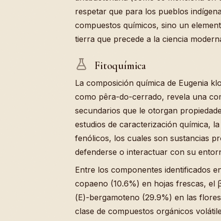
respetar que para los pueblos indígena
compuestos químicos, sino un elemento
tierra que precede a la ciencia modern
Fitoquímica
La composición química de Eugenia klo
como pêra-do-cerrado, revela una comp
secundarios que le otorgan propiedade
estudios de caracterización química, l
fenólicos, los cuales son sustancias p
defenderse o interactuar con su entor
Entre los componentes identificados en
copaeno (10.6%) en hojas frescas, el β
(E)-bergamoteno (29.9%) en las flores
clase de compuestos orgánicos voláti