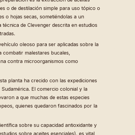
s o de destilación simple para uso tópico o
ores o hojas secas, sometiéndolas a un
la técnica de Clevenger descrita en estudios
tradas.
vehículo oleoso para ser aplicadas sobre la
ra combatir malestares bucales,
iana contra microorganismos como
sta planta ha crecido con las expediciones
e Sudamérica. El comercio colonial y la
llevaron a que muchas de estas especies
ropeos, quienes quedaron fascinados por la
entífica sobre su capacidad antioxidante y
tudios sobre aceites esenciales), es vital