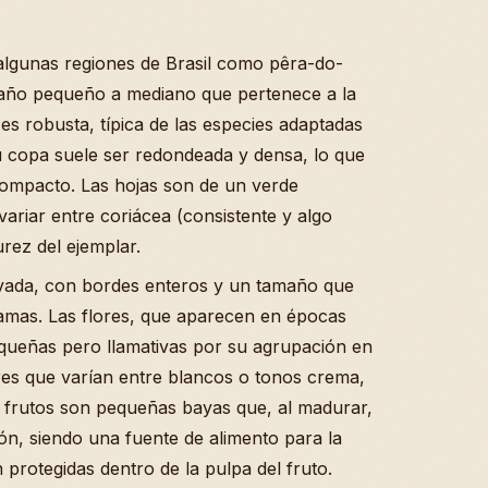
algunas regiones de Brasil como pêra-do-
maño pequeño a mediano que pertenece a la
 es robusta, típica de las especies adaptadas
 copa suele ser redondeada y densa, lo que
 compacto. Las hojas son de un verde
ariar entre coriácea (consistente y algo
rez del ejemplar.
ovada, con bordes enteros y un tamaño que
ramas. Las flores, que aparecen en épocas
equeñas pero llamativas por su agrupación en
ores que varían entre blancos o tonos crema,
os frutos son pequeñas bayas que, al madurar,
n, siendo una fuente de alimento para la
 protegidas dentro de la pulpa del fruto.