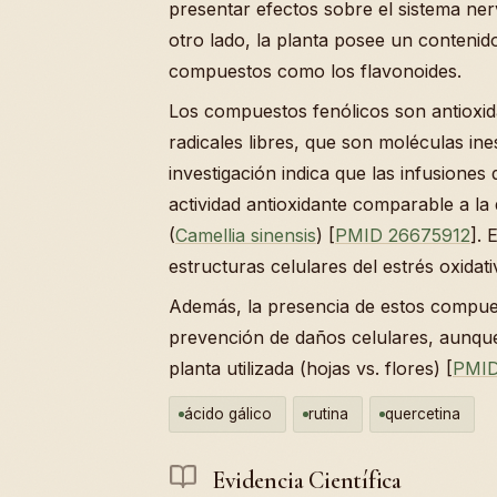
presentar efectos sobre el sistema ner
otro lado, la planta posee un contenido 
compuestos como los flavonoides.
Los compuestos fenólicos son antioxid
radicales libres, que son moléculas in
investigación indica que las infusiones
actividad antioxidante comparable a la
(
Camellia sinensis
) [
PMID 26675912
]. 
estructuras celulares del estrés oxidati
Además, la presencia de estos compues
prevención de daños celulares, aunque
planta utilizada (hojas vs. flores) [
PMID
ácido gálico
rutina
quercetina
Evidencia Científica