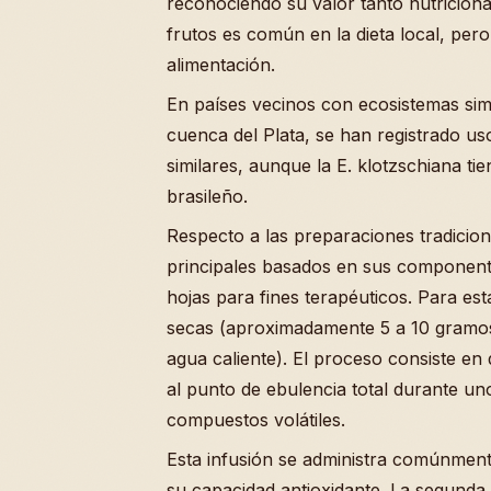
reconociendo su valor tanto nutricional
frutos es común en la dieta local, pero
alimentación.
En países vecinos con ecosistemas sim
cuenca del Plata, se han registrado u
similares, aunque la E. klotzschiana tie
brasileño.
Respecto a las preparaciones tradicion
principales basados en sus componentes
hojas para fines terapéuticos. Para es
secas (aproximadamente 5 a 10 gramos
agua caliente). El proceso consiste en
al punto de ebulencia total durante u
compuestos volátiles.
Esta infusión se administra comúnment
su capacidad antioxidante. La segunda 