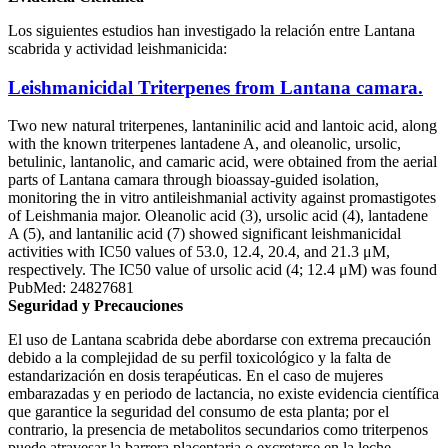
Los siguientes estudios han investigado la relación entre Lantana
scabrida y actividad leishmanicida:
Leishmanicidal Triterpenes from Lantana camara.
Two new natural triterpenes, lantaninilic acid and lantoic acid, along
with the known triterpenes lantadene A, and oleanolic, ursolic,
betulinic, lantanolic, and camaric acid, were obtained from the aerial
parts of Lantana camara through bioassay-guided isolation,
monitoring the in vitro antileishmanial activity against promastigotes
of Leishmania major. Oleanolic acid (3), ursolic acid (4), lantadene
A (5), and lantanilic acid (7) showed significant leishmanicidal
activities with IC50 values of 53.0, 12.4, 20.4, and 21.3 μM,
respectively. The IC50 value of ursolic acid (4; 12.4 μM) was found
PubMed: 24827681
Seguridad y Precauciones
El uso de Lantana scabrida debe abordarse con extrema precaución
debido a la complejidad de su perfil toxicológico y la falta de
estandarización en dosis terapéuticas. En el caso de mujeres
embarazadas y en periodo de lactancia, no existe evidencia científica
que garantice la seguridad del consumo de esta planta; por el
contrario, la presencia de metabolitos secundarios como triterpenos
puede atravesar la barrera placentaria o excretarse en la leche