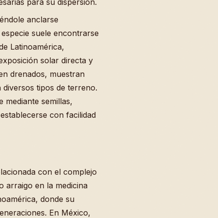
esarias para su dispersión.
iéndole anclarse
a especie suele encontrarse
 de Latinoamérica,
xposición solar directa y
ien drenados, muestran
 diversos tipos de terreno.
 mediante semillas,
stablecerse con facilidad
lacionada con el complejo
 arraigo en la medicina
inoamérica, donde su
generaciones. En México,