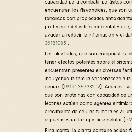
capacidad para combatir parásitos co
encuentran los flavonoides, que son 
fenólicos con propiedades antioxidante
protegerse del estrés ambiental y qu
ayudar a reducir la inflamación y el da
36181985
].
Los alcaloides, que son compuestos n
tener efectos potentes sobre el sistema
encuentran presentes en diversas famil
incluyendo la familia Verbenaceae a la
género [
PMID 39723202
]. Además, se 
que son proteínas con capacidad de un
lectinas actúan como agentes antimicro
crecimiento de células tumorales al uni
específicas en la superficie celular [
PM
Finalmente, la planta contiene ácidos 