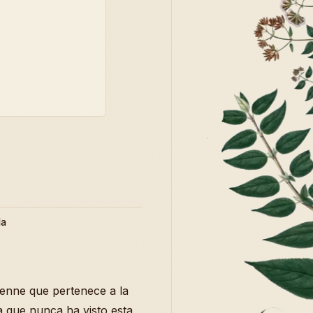
da
enne que pertenece a la
 que nunca ha visto esta