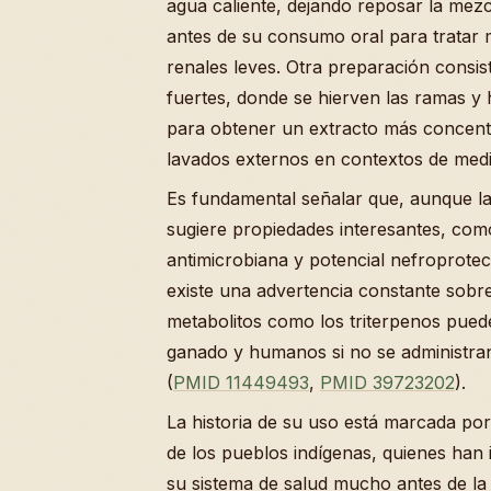
agua caliente, dejando reposar la mezc
antes de su consumo oral para tratar m
renales leves. Otra preparación consi
fuertes, donde se hierven las ramas y
para obtener un extracto más concentr
lavados externos en contextos de medic
Es fundamental señalar que, aunque la 
sugiere propiedades interesantes, como
antimicrobiana y potencial nefroprotec
existe una advertencia constante sobre 
metabolitos como los triterpenos puede
ganado y humanos si no se administra
(
PMID 11449493
,
PMID 39723202
).
La historia de su uso está marcada po
de los pueblos indígenas, quienes han 
su sistema de salud mucho antes de la