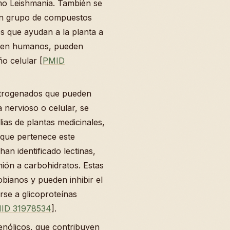
mo Leishmania. También se
un grupo de compuestos
s que ayudan a la planta a
e, en humanos, pueden
ño celular [
PMID
itrogenados que pueden
 nervioso o celular, se
ias de plantas medicinales,
 que pertenece este
han identificado lectinas,
ión a carbohidratos. Estas
bianos y pueden inhibir el
rse a glicoproteínas
ID 31978534
].
fenólicos, que contribuyen