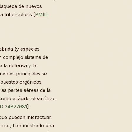
búsqueda de nuevos
 tuberculosis (
PMID
brida (y especies
n complejo sistema de
 la defensa y la
nentes principales se
mpuestos orgánicos
las partes aéreas de la
 como el ácido oleanólico,
D 24827681
].
 que pueden interactuar
 caso, han mostrado una