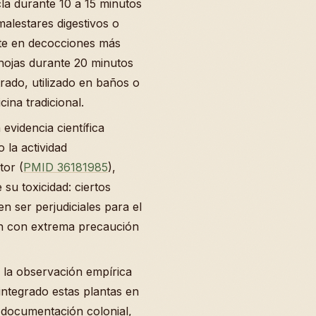
la durante 10 a 15 minutos
alestares digestivos o
ste en decocciones más
 hojas durante 20 minutos
ado, utilizado en baños o
ina tradicional.
evidencia científica
 la actividad
tor (
PMID 36181985
),
su toxicidad: ciertos
n ser perjudiciales para el
n con extrema precaución
r la observación empírica
integrado estas plantas en
 documentación colonial,