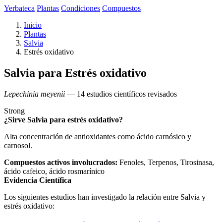
Yerbateca
Plantas
Condiciones
Compuestos
Inicio
Plantas
Salvia
Estrés oxidativo
Salvia para Estrés oxidativo
Lepechinia meyenii
— 14 estudios científicos revisados
Strong
¿Sirve Salvia para estrés oxidativo?
Alta concentración de antioxidantes como ácido carnósico y
carnosol.
Compuestos activos involucrados:
Fenoles, Terpenos, Tirosinasa,
ácido cafeico, ácido rosmarínico
Evidencia Científica
Los siguientes estudios han investigado la relación entre Salvia y
estrés oxidativo: