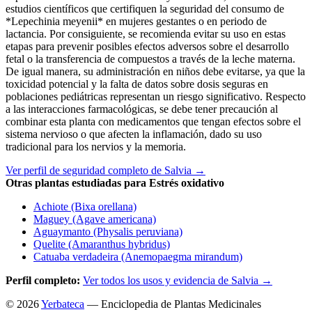
estudios científicos que certifiquen la seguridad del consumo de
*Lepechinia meyenii* en mujeres gestantes o en periodo de
lactancia. Por consiguiente, se recomienda evitar su uso en estas
etapas para prevenir posibles efectos adversos sobre el desarrollo
fetal o la transferencia de compuestos a través de la leche materna.
De igual manera, su administración en niños debe evitarse, ya que la
toxicidad potencial y la falta de datos sobre dosis seguras en
poblaciones pediátricas representan un riesgo significativo. Respecto
a las interacciones farmacológicas, se debe tener precaución al
combinar esta planta con medicamentos que tengan efectos sobre el
sistema nervioso o que afecten la inflamación, dado su uso
tradicional para los nervios y la memoria.
Ver perfil de seguridad completo de Salvia →
Otras plantas estudiadas para Estrés oxidativo
Achiote (Bixa orellana)
Maguey (Agave americana)
Aguaymanto (Physalis peruviana)
Quelite (Amaranthus hybridus)
Catuaba verdadeira (Anemopaegma mirandum)
Perfil completo:
Ver todos los usos y evidencia de Salvia →
© 2026
Yerbateca
— Enciclopedia de Plantas Medicinales