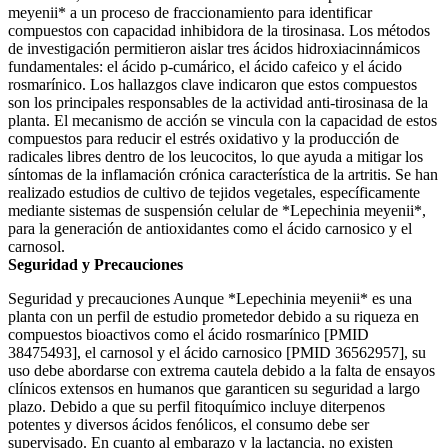
meyenii* a un proceso de fraccionamiento para identificar
compuestos con capacidad inhibidora de la tirosinasa. Los métodos
de investigación permitieron aislar tres ácidos hidroxiacinnámicos
fundamentales: el ácido p-cumárico, el ácido cafeico y el ácido
rosmarínico. Los hallazgos clave indicaron que estos compuestos
son los principales responsables de la actividad anti-tirosinasa de la
planta. El mecanismo de acción se vincula con la capacidad de estos
compuestos para reducir el estrés oxidativo y la producción de
radicales libres dentro de los leucocitos, lo que ayuda a mitigar los
síntomas de la inflamación crónica característica de la artritis. Se han
realizado estudios de cultivo de tejidos vegetales, específicamente
mediante sistemas de suspensión celular de *Lepechinia meyenii*,
para la generación de antioxidantes como el ácido carnosico y el
carnosol.
Seguridad y Precauciones
Seguridad y precauciones Aunque *Lepechinia meyenii* es una
planta con un perfil de estudio prometedor debido a su riqueza en
compuestos bioactivos como el ácido rosmarínico [PMID
38475493], el carnosol y el ácido carnosico [PMID 36562957], su
uso debe abordarse con extrema cautela debido a la falta de ensayos
clínicos extensos en humanos que garanticen su seguridad a largo
plazo. Debido a que su perfil fitoquímico incluye diterpenos
potentes y diversos ácidos fenólicos, el consumo debe ser
supervisado. En cuanto al embarazo y la lactancia, no existen