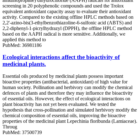
amidinopropane) dihydrochloride (AAPH) radicals for antioxidant
screening in 20 polyphenolic compounds and used the Trolox
equivalent antioxidant capacity assay to evaluate their antioxidant
activity. Compared to the existing offline HPLC methods based on
2,2'-azino-bis(3-ethylbenzothiazoline-6-sulfonic acid (ABTS) and
2,2-diphenyl-1-picrylhydrazyl (DPPH), the offline HPLC method
based on the AAPH radical is more sensitive. Additionally, we
applied this method to
PubMed: 36981186
Ecological interactions affect the bioactivity of
medicinal plants.
Essential oils produced by medicinal plants possess important
bioactive properties (antibacterial, antioxidant) of high value for
human society. Pollination and herbivory can modify the chemical
defences of plants and therefore they may influence the bioactivity
of essential oils. However, the effect of ecological interactions on
plant bioactivity has not yet been evaluated. We tested the
hypothesis that cross-pollination and simulated herbivory modify the
chemical composition of essential oils, improving the bioactive
properties of the medicinal plant Lepechinia floribunda (Lamiaceae).
Throug
PubMed: 37500739