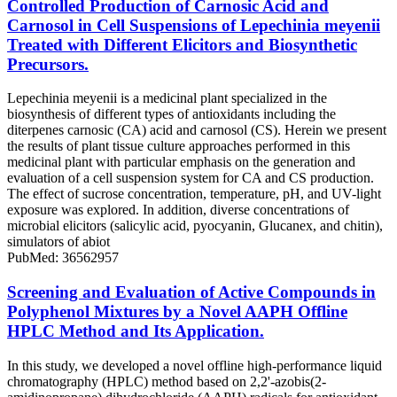
Controlled Production of Carnosic Acid and
Carnosol in Cell Suspensions of Lepechinia meyenii
Treated with Different Elicitors and Biosynthetic
Precursors.
Lepechinia meyenii is a medicinal plant specialized in the
biosynthesis of different types of antioxidants including the
diterpenes carnosic (CA) acid and carnosol (CS). Herein we present
the results of plant tissue culture approaches performed in this
medicinal plant with particular emphasis on the generation and
evaluation of a cell suspension system for CA and CS production.
The effect of sucrose concentration, temperature, pH, and UV-light
exposure was explored. In addition, diverse concentrations of
microbial elicitors (salicylic acid, pyocyanin, Glucanex, and chitin),
simulators of abiot
PubMed: 36562957
Screening and Evaluation of Active Compounds in
Polyphenol Mixtures by a Novel AAPH Offline
HPLC Method and Its Application.
In this study, we developed a novel offline high-performance liquid
chromatography (HPLC) method based on 2,2'-azobis(2-