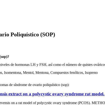
rio Poliquístico (SOP)
(sop)?
s niveles de hormonas LH y FSH, así como el número de quistes ovárico
s, Isomentona, Mentol, Mentona, Compuestos fenólicos, Isopreno
ntomas de síndrome de ovario poliquístico (sop):
nsis extract on a polycystic ovary syndrome rat model.
arvensis on a rat model of polycystic ovary syndrome (PCOS). METH