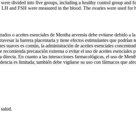
ts were divided into five groups, including a healthy control group and 
. LH and FSH were measured in the blood. The ovaries were used for hi
rados o aceites esenciales de Mentha arvensis debe evitarse debido a la f
avesar la barrera placentaria y tiene efectos estimulantes que podrían
s suaves es común, la administración de aceites esenciales concentrados
se recomienda precaución extrema o evitar el uso de aceites esenciales 
 directa. En cuanto a las interacciones farmacológicas, el uso de Menth
videncia es limitada; también debe vigilarse su uso con fármacos que af
 salud.