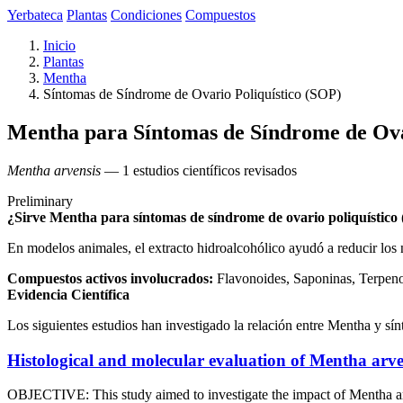
Yerbateca
Plantas
Condiciones
Compuestos
Inicio
Plantas
Mentha
Síntomas de Síndrome de Ovario Poliquístico (SOP)
Mentha para Síntomas de Síndrome de Ova
Mentha arvensis
— 1 estudios científicos revisados
Preliminary
¿Sirve Mentha para síntomas de síndrome de ovario poliquístico 
En modelos animales, el extracto hidroalcohólico ayudó a reducir lo
Compuestos activos involucrados:
Flavonoides, Saponinas, Terpeno
Evidencia Científica
Los siguientes estudios han investigado la relación entre Mentha y sí
Histological and molecular evaluation of Mentha arve
OBJECTIVE: This study aimed to investigate the impact of Mentha 