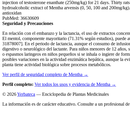
injection of testosterone enanthate (250mg/kg) for 21 days. Thirty ra
hydroalcoholic extract of Mentha arvensis (0, 50, 100 and 200mg/kg)
antioxidan
PubMed: 36630609
Seguridad y Precauciones
En relación con el embarazo y la lactancia, el uso de extractos concent
El mentol, componente mayoritario (71.31% según estudios), puede atr
31878007]. En el periodo de lactancia, aunque el consumo de infusione
digestivo o neurológico del lactante. Para niños menores de 12 años, 
o espasmos laringeos en niños pequeños si se inhala o ingiere de forma
posibles variaciones en la actividad enzimática hepática, aunque la e
planta tiene actividad biológica sobre procesos metabólicos.
Ver perfil de seguridad completo de Mentha →
Perfil completo:
Ver todos los usos y evidencia de Mentha →
© 2026
Yerbateca
— Enciclopedia de Plantas Medicinales
La información es de carácter educativo. Consulte a un profesional de