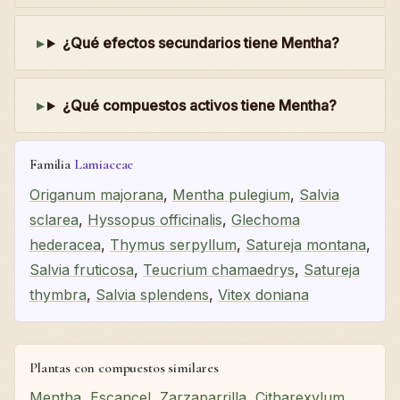
¿Qué efectos secundarios tiene Mentha?
¿Qué compuestos activos tiene Mentha?
Familia
Lamiaceae
Origanum majorana
,
Mentha pulegium
,
Salvia
sclarea
,
Hyssopus officinalis
,
Glechoma
hederacea
,
Thymus serpyllum
,
Satureja montana
,
Salvia fruticosa
,
Teucrium chamaedrys
,
Satureja
thymbra
,
Salvia splendens
,
Vitex doniana
Plantas con compuestos similares
Mentha
,
Escancel
,
Zarzaparrilla
,
Citharexylum