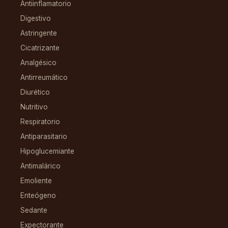
Antiinflamatorio
Digestivo
Astringente
Cicatrizante
Analgésico
Antirreumático
Diurético
Nutritivo
Respiratorio
Antiparasitario
Hipoglucemiante
Antimalárico
Emoliente
Enteógeno
Sedante
Expectorante