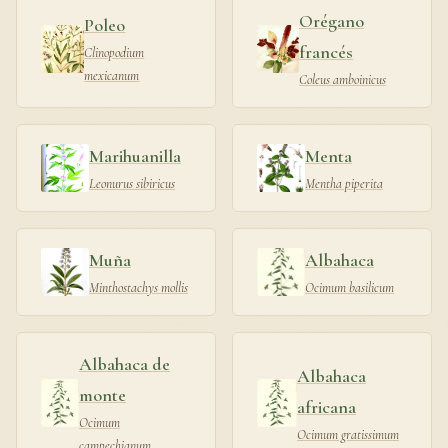
Orégano
Poleo
francés
Clinopodium
mexicanum
Coleus amboinicus
Marihuanilla
Menta
Leonurus sibiricus
Mentha piperita
Muña
Albahaca
Minthostachys mollis
Ocimum basilicum
Albahaca de
Albahaca
monte
africana
Ocimum
Ocimum gratissimum
campechianum