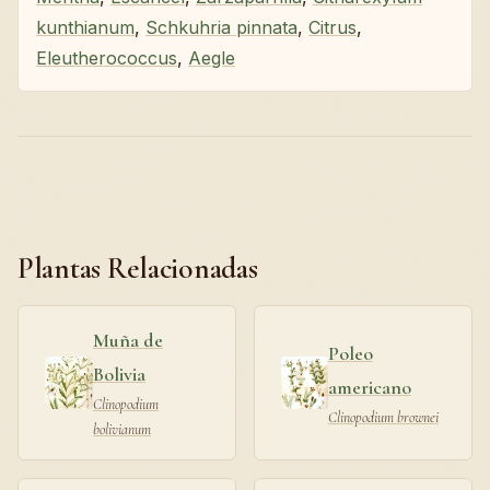
kunthianum
,
Schkuhria pinnata
,
Citrus
,
Eleutherococcus
,
Aegle
Plantas Relacionadas
Muña de
Poleo
Bolivia
americano
Clinopodium
Clinopodium brownei
bolivianum