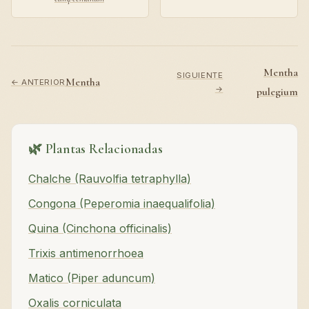
Mentha
SIGUIENTE
Mentha
← ANTERIOR
→
pulegium
🌿 Plantas Relacionadas
Chalche (Rauvolfia tetraphylla)
Congona (Peperomia inaequalifolia)
Quina (Cinchona officinalis)
Trixis antimenorrhoea
Matico (Piper aduncum)
Oxalis corniculata