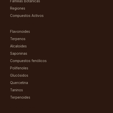
Familias Botánicas
Regiones
Compuestos Activos
COMPUESTOS
Flavonoides
Terpenos
Alcaloides
Saponinas
Compuestos fenólicos
Polifenoles
Glucósidos
Quercetina
Taninos
Terpenoides
CONDICIONES